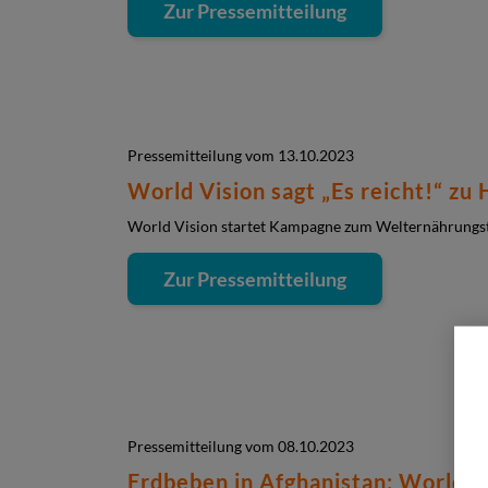
Zur Pressemitteilung
Pressemitteilung vom 13.10.2023
World Vision sagt „Es reicht!“ zu
World Vision startet Kampagne zum Welternährungsta
Zur Pressemitteilung
Pressemitteilung vom 08.10.2023
Erdbeben in Afghanistan: World V