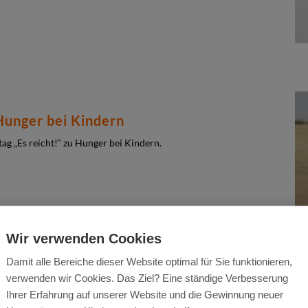
 Hunger bei Kindern
g „Es reicht!“ zu Hunger bei Kindern.
Wir verwenden Cookies
Damit alle Bereiche dieser Website optimal für Sie funktionieren,
verwenden wir Cookies. Das Ziel? Eine ständige Verbesserung
Ihrer Erfahrung auf unserer Website und die Gewinnung neuer
ision stellt mobile Gesundheitsteams