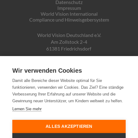
Datenschutz
Impressum
World Vision International
Compliance und Hinweisgebersystem
World Vision Deutschland e.V.
Am Zollstock 2-4
61381 Friedrichsdorf
Gläubiger-ID:
DE19ZZZ00000150171
Wir verwenden Cookies
Damit alle Bereiche dieser Website optimal für Sie
funktionieren, verwenden wir Cookies. Das Ziel? Eine ständige
Spendenkonto:
Verbesserung Ihrer Erfahrung auf unserer Website und die
Pax-Bank für Kirche und Caritas eG
Gewinnung neuer Unterstützer, um Kindern weltweit zu helfen.
IBAN DE72370601934010500007
Lernen Sie mehr
Steuernummer:
03 250 99188
ALLES AKZEPTIEREN