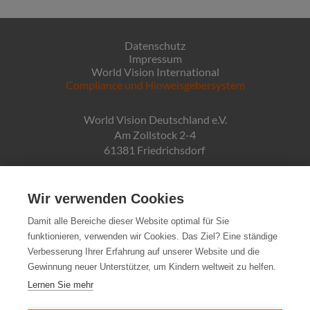
Datenschutz
Impressum
World Vision International
Compliance und Hinweisgebersystem
World Vision Deutschland e.V.
Am Zollstock 2-4
61381 Friedrichsdorf
Gläubiger-ID:
DE19ZZZ00000150171
Wir verwenden Cookies
Damit alle Bereiche dieser Website optimal für Sie
funktionieren, verwenden wir Cookies. Das Ziel? Eine ständige
Spendenkonto:
Verbesserung Ihrer Erfahrung auf unserer Website und die
Pax-Bank für Kirche und Caritas eG
Gewinnung neuer Unterstützer, um Kindern weltweit zu helfen.
IBAN DE72370601934010500007
Lernen Sie mehr
Steuernummer: