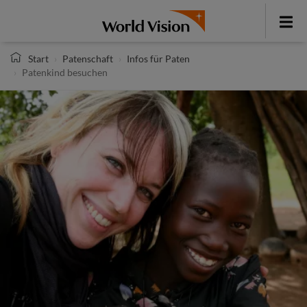
Direkt
zum
Toggle
Inhalt
menu
Start
Patenschaft
Infos für Paten
Patenkind besuchen