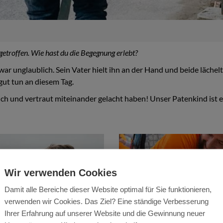
etroffen. Wie hast du die Begegnung erlebt?
ar unglaublich. Sein Vater hielt ihn an der Hand und beide lächelt
ut tun an diesem Tag.
lich und vertraut miteinander gelacht haben! Unser Patenkind ist 
Wir verwenden Cookies
Damit alle Bereiche dieser Website optimal für Sie funktionieren,
verwenden wir Cookies. Das Ziel? Eine ständige Verbesserung
Ihrer Erfahrung auf unserer Website und die Gewinnung neuer