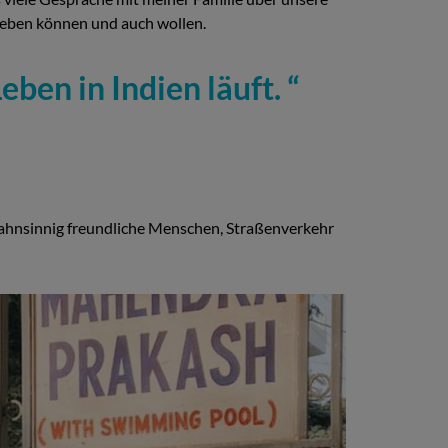
bgeben können und auch wollen.
eben in Indien läuft.
Wahnsinnig freundliche Menschen, Straßenverkehr
Obst, Gemüse