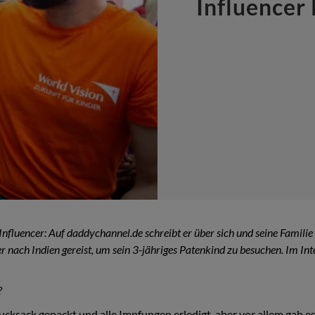
Influencer 
st Influencer: Auf daddychannel.de schreibt er über sich und seine Famili
 nach Indien gereist, um sein 3-jähriges Patenkind zu besuchen. Im Inte
?
ucksack gepackt und alle Impfungen erledigt, aber vor allem gab e