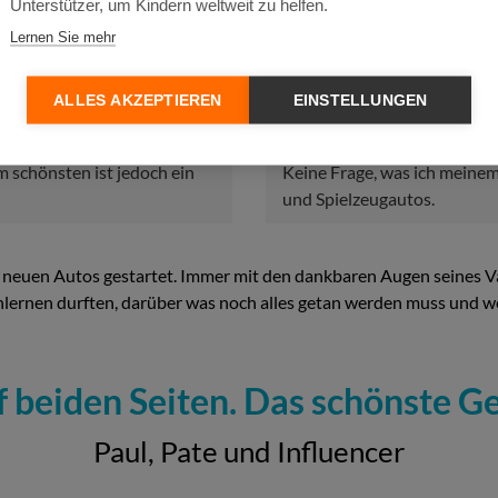
Unterstützer, um Kindern weltweit zu helfen.
Lernen Sie mehr
ALLES AKZEPTIEREN
EINSTELLUNGEN
m schönsten ist jedoch ein
Keine Frage, was ich meine
und Spielzeugautos.
 neuen Autos gestartet. Immer mit den dankbaren Augen seines Va
nlernen durften, darüber was noch alles getan werden muss und wo
 beiden Seiten. Das schönste G
Paul, Pate und Influencer