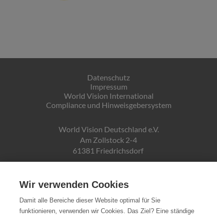
Datenschutz
Impressum
World Vision International
Compliance und Hinweisgebersystem
World Vision Deutschland e.V.
Am Zollstock 2-4
61381 Friedrichsdorf
Gläubiger-ID:
DE19ZZZ00000150171
Wir verwenden Cookies
Damit alle Bereiche dieser Website optimal für Sie
funktionieren, verwenden wir Cookies. Das Ziel? Eine ständige
Spendenkonto: