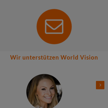
Wir unterstützen World Vision
Stories
Add
Add
Image
Image
Next