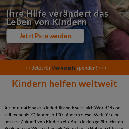
Ihre Hilfe verändert das
Leben von Kindern
Jetzt Pate werden
Crisis
+++ Jetzt für
Venezuela
spenden! +++
banner
Kindern helfen weltweit
text
Als internationales Kinderhilfswerk setzt sich World Vision
seit mehr als 70 Jahren in 100 Ländern dieser Welt für eine
bessere Zukunft von Kindern ein. Auch in den gefährlichsten
Regionen der Welt stehen wir Menschen in Not entschlossen