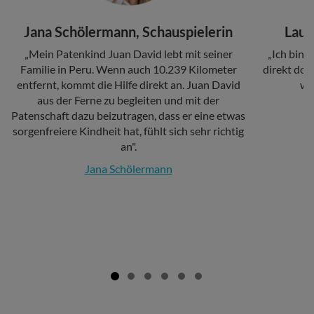
Headline
Headline
Jana Schölermann, Schauspielerin
Laur
Copy
Copy
„Mein Patenkind Juan David lebt mit seiner
„Ich bin b
Familie in Peru. Wenn auch 10.239 Kilometer
direkt dor
entfernt, kommt die Hilfe direkt an. Juan David
wir
aus der Ferne zu begleiten und mit der
Patenschaft dazu beizutragen, dass er eine etwas
sorgenfreiere Kindheit hat, fühlt sich sehr richtig
an".
Jana Schölermann