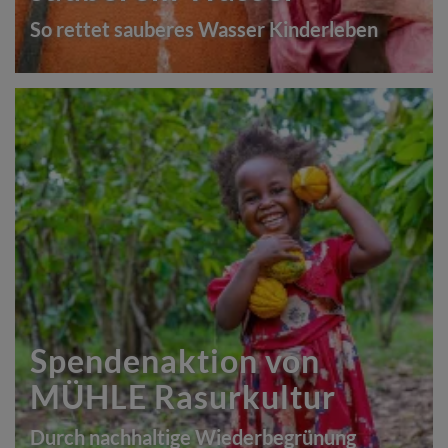
So rettet sauberes Wasser Kinderleben
Spendenaktion von
MÜHLE Rasurkultur
Durch nachhaltige Wiederbegrünung