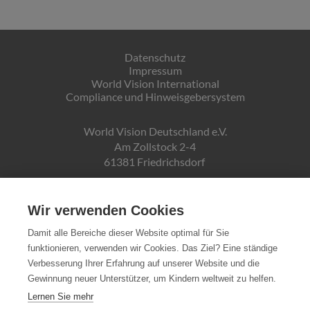
Datenschutz
Impressum
World Vision International
Compliance und Hinweisgebersystem
World Vision Deutschland e.V.
Am Zollstock 2-4
61381 Friedrichsdorf
Gläubiger-ID:
DE19ZZZ00000150171
Wir verwenden Cookies
Damit alle Bereiche dieser Website optimal für Sie
funktionieren, verwenden wir Cookies. Das Ziel? Eine ständige
Spendenkonto:
Verbesserung Ihrer Erfahrung auf unserer Website und die
Pax-Bank für Kirche und Caritas eG
Gewinnung neuer Unterstützer, um Kindern weltweit zu helfen.
IBAN DE72370601934010500007
Lernen Sie mehr