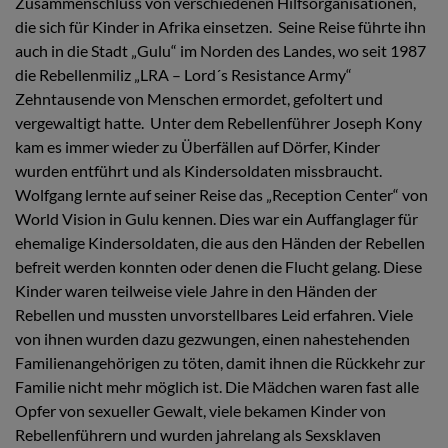
Zusammenschluss von verschiedenen Hilfsorganisationen,
die sich für Kinder in Afrika einsetzen.
Seine Reise führte ihn
auch in die Stadt „Gulu“ im Norden des Landes, wo seit 1987
die Rebellenmiliz „LRA – Lord´s Resistance Army“
Zehntausende von Menschen ermordet, gefoltert und
vergewaltigt hatte.
Unter dem Rebellenführer Joseph Kony
kam es immer wieder zu Überfällen auf Dörfer, Kinder
wurden entführt und als Kindersoldaten missbraucht.
Wolfgang lernte auf seiner Reise das „Reception Center“ von
World Vision in Gulu kennen. Dies war ein Auffanglager für
ehemalige Kindersoldaten, die aus den Händen der Rebellen
befreit werden konnten oder denen die Flucht gelang. Diese
Kinder waren teilweise viele Jahre in den Händen der
Rebellen und mussten unvorstellbares Leid erfahren. Viele
von ihnen wurden dazu gezwungen, einen nahestehenden
Familienangehörigen zu töten, damit ihnen die Rückkehr zur
Familie nicht mehr möglich ist. Die Mädchen waren fast alle
Opfer von sexueller Gewalt, viele bekamen Kinder von
Rebellenführern und wurden jahrelang als Sexsklaven