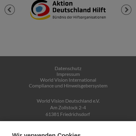
Previous
Next
Datenschutz
Impressum
World Vision International
Compliance und Hinweisgebersystem
World Vision Deutschland e.V.
Am Zollstock 2-4
61381 Friedrichsdorf
Gläubiger-ID:
DE19ZZZ00000150171
Wir verwenden Cookies