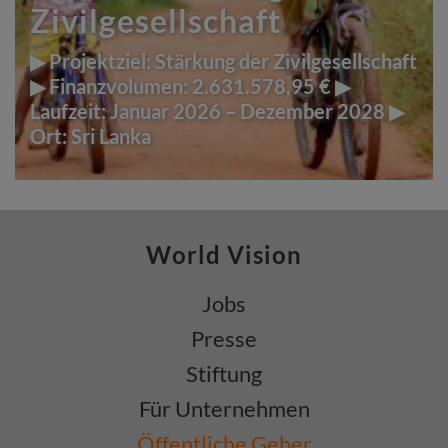
Zivilgesellschaft
▶ Projektziel: Stärkung der Zivilgesellschaft
▶ Finanzvolumen: 2.631.578,95 € ▶
Laufzeit: Januar 2026 – Dezember 2028 ▶
Ort: Sri Lanka
World Vision
Jobs
Presse
Stiftung
Für Unternehmen
Öffentliche Geber