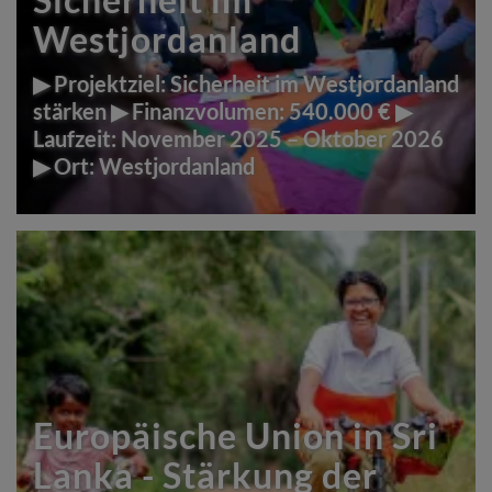
Westjordanland
▶ Projektziel: Sicherheit im Westjordanland
stärken ▶ Finanzvolumen: 540.000 € ▶
Laufzeit: November 2025 – Oktober 2026
▶ Ort: Westjordanland
Europäische Union in Sri
Lanka - Stärkung der