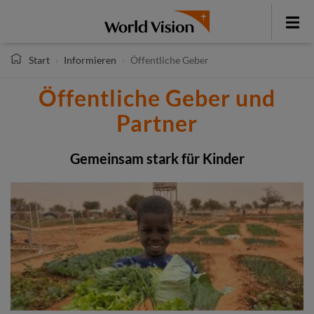
Direkt
zum
Toggle
Inhalt
menu
Start
Informieren
Öffentliche Geber
Öffentliche Geber und
Partner
Gemeinsam stark für Kinder