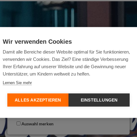
Wir verwenden Cookies
Damit alle Bereiche dieser Website optimal für Sie funktionieren,
verwenden wir Cookies. Das Ziel? Eine ständige Verbesserung
Ihrer Erfahrung auf unserer Website und die Gewinnung neuer
Für die Anzeige des Youtube Videos benötigen wir Ihre
Unterstützer, um Kindern weltweit zu helfen.
Einwilligung. Indem Sie auf "Video anzeigen" klicken,
Lernen Sie mehr
stimmen Sie der Datenverarbeitung durch YouTube
und Google zu. Weitere Informationen finden Sie in
unserer
Datenschutzerklärung
.
ALLES AKZEPTIEREN
EINSTELLUNGEN
Video anzeigen
Auswahl merken