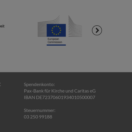
.
Spendenkonto:
Pax-Bank für Kirche und Caritas eG
IBAN DE72370601934010500007
Steuernummer:
03 250 99188