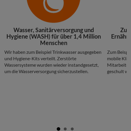
Headline
Headline
Wasser, Sanitärversorgung und
Zug
Hygiene (WASH) für über 1,4 Million
Ernähru
Menschen
Copy
Copy
Wir haben zum Beispiel Trinkwasser ausgegeben
Zum Beispie
und Hygiene-Kits verteilt. Zerstörte
mobile Klin
Wassersysteme wurden wieder instandgesetzt,
Mitarbeite
um die Wasserversorgung sicherzustellen.
geschult we