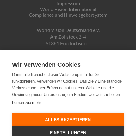
Impressum
World Vision International
Compliance und Hinweisgebersystem
World Vision Deutschland e.V.
Am Zollstock 2-4
61381 Friedrichsdorf
Gläubiger-ID:
DE19ZZZ00000150171
Wir verwenden Cookies
Damit alle Bereiche dieser Website optimal für Sie
funktionieren, verwenden wir Cookies. Das Ziel? Eine ständige
Spendenkonto:
Verbesserung Ihrer Erfahrung auf unserer Website und die
Pax-Bank für Kirche und Caritas eG
Gewinnung neuer Unterstützer, um Kindern weltweit zu helfen.
IBAN DE72370601934010500007
Lernen Sie mehr
Steuernummer:
03 250 99188
ALLES AKZEPTIEREN
EINSTELLUNGEN