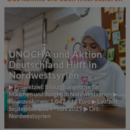
UNOCHA und Aktion
Deutschland Hilft in
Nordwestsyrien
▶ Projektziel: Bildungsangebote für
Mädchen und Jungen in Nordwestsyrien ▶
Finanzvolumen: 1.047.619 Euro ▶ Laufzeit:
September 2024 - Juni 2025 ▶ Ort:
Nordwestsyrien