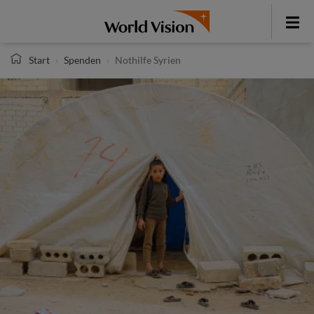
Direkt
zum
Toggle
Inhalt
menu
Start
Spenden
Nothilfe Syrien