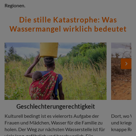
Regionen.
Die stille Katastrophe: Was
Wassermangel wirklich bedeutet
Stories
Add
Add
Image
Image
Next
Headline
Headline
Geschlechterungerechtigkeit
Copy
Copy
Kulturell bedingt ist es vielerorts Aufgabe der
Dort, wo Wa
Frauen und Mädchen, Wasser für die Familie zu
und krieger
holen. Der Weg zur nächsten Wasserstelle ist für
knappe Res
viele lang, gefährlich und beschwerlich. Für