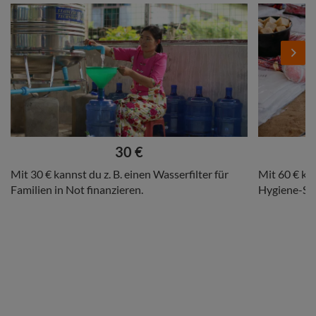
Stories
Add
Add
Image
Image
Next
Headline
Headline
30 €
Copy
Copy
Mit 30 € kannst du z. B. einen Wasserfilter für
Mit 60 € kan
Familien in Not finanzieren.
Hygiene-Set