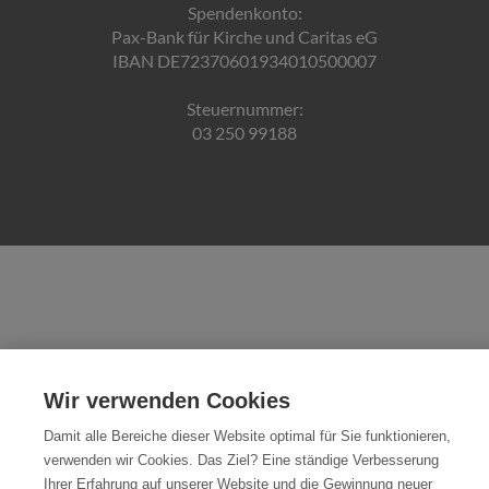
Spendenkonto:
Pax-Bank für Kirche und Caritas eG
IBAN DE72370601934010500007
Steuernummer:
03 250 99188
Wir verwenden Cookies
Damit alle Bereiche dieser Website optimal für Sie funktionieren,
verwenden wir Cookies. Das Ziel? Eine ständige Verbesserung
Ihrer Erfahrung auf unserer Website und die Gewinnung neuer