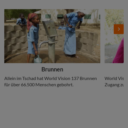
Stories
Add
Add
Image
Image
Next
Headline
Headline
Brunnen
Copy
Copy
Allein im Tschad hat World Vision 137 Brunnen
World Visio
für über 66.500 Menschen gebohrt.
Zugang zu 