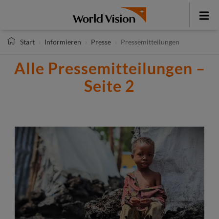
Direkt
zum
Toggle
Inhalt
menu
Start
Informieren
Presse
Pressemitteilungen
Alle Pressemitteilungen –
Seite 2