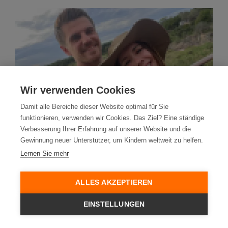
Wir verwenden Cookies
Damit alle Bereiche dieser Website optimal für Sie
funktionieren, verwenden wir Cookies. Das Ziel? Eine ständige
Verbesserung Ihrer Erfahrung auf unserer Website und die
Pressemitteilung vom 23.01.2024
Gewinnung neuer Unterstützer, um Kindern weltweit zu helfen.
Fußballprofi Jonas Hofmann ist neuer
Lernen Sie mehr
Unterstützer von World Vision
Fußballnationalspieler Jonas Hofmann engagiert sich
ALLES AKZEPTIEREN
gemeinsam mit seiner Frau Laura für Bildungsprojekte in
Tansania.
EINSTELLUNGEN
Zur Pressemitteilung