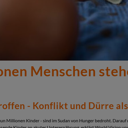
ionen Menschen steh
roffen - Konflikt und Dürre al
un Millionen Kinder - sind im Sudan von Hunger bedroht. Darauf 
usende Kinder an akuter Unterernährung, erklärt World Vision und