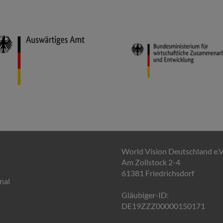
World Vision Deutschland e.V
Am Zollstock 2-4
61381 Friedrichsdorf
nal
Gläubiger-ID:
DE19ZZZ00000150171