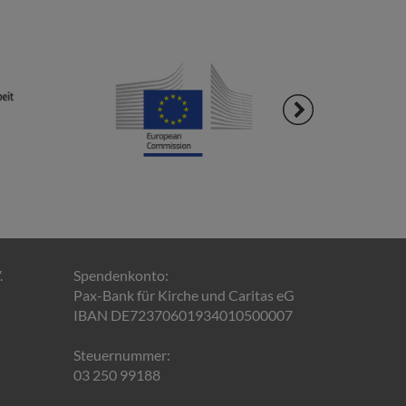
.
Spendenkonto:
Pax-Bank für Kirche und Caritas eG
IBAN DE72370601934010500007
Steuernummer:
03 250 99188