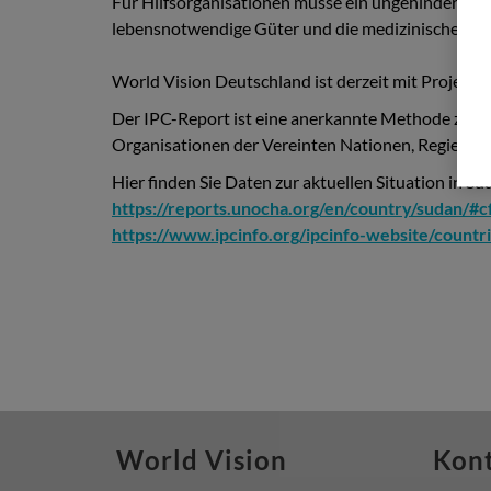
Für Hilfsorganisationen müsse ein ungehinderter
lebensnotwendige Güter und die medizinische Gru
World Vision Deutschland ist derzeit mit Projekte
Der IPC-Report ist eine anerkannte Methode zur Sk
Organisationen der Vereinten Nationen, Regierung
Hier finden Sie Daten zur aktuellen Situation in Su
https://reports.unocha.org/en/country/sudan
https://www.ipcinfo.org/ipcinfo-website/countr
World Vision
Kon