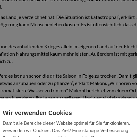
.
as Land je verzeichnet hat. Die Situation ist katastrophal“, erklä
zögerung kann Menschenleben kosten. Es ist offensichtlich, dass 
nd des anhaltenden Krieges allein im eigenen Land auf der Flucht
flation Nahrungsmittel kaum mehr leisten. Außerdem ist mit geri
ch zu.
; es ist nun schon die dritte Saison in Folge zu trocken. Damit gib
etwas anzubauen oder zu pflanzen“, erklärt Makoni. „Wir hören vo
romatisierte Wasser zu trinken.“ Makoni berichtet von einem Ort
Frauen kurz davor, ihr Leben zu verlieren. Und wer wird sich dann
Wir verwenden Cookies
maßnahmen nur unter schwierigen Bedingungen möglich sind und s
der Zugang der Kinder zur Bildung unterbrochen wird. Dies kann si
Damit alle Bereiche dieser Website optimal für Sie funktionieren,
verwenden wir Cookies. Das Ziel? Eine ständige Verbesserung