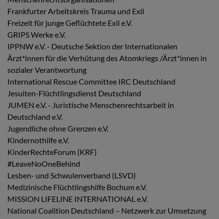
Frankfurter Arbeitskreis Trauma und Exil
Freizeit für junge Geflüchtete Exil e.V.
GRIPS Werke e.V.
IPPNW e.V. - Deutsche Sektion der Internationalen
Ärzt*innen für die Verhütung des Atomkriegs /Ärzt*innen in
sozialer Verantwortung
International Rescue Committee IRC Deutschland
Jesuiten-Flüchtlingsdienst Deutschland
JUMEN e.V. - Juristische Menschenrechtsarbeit in
Deutschland e.V.
Jugendliche ohne Grenzen e.V.
Kindernothilfe e.V.
KinderRechteForum (KRF)
#LeaveNoOneBehind
Lesben- und Schwulenverband (LSVD)
Medizinische Flüchtlingshilfe Bochum e.V.
MISSION LIFELINE INTERNATIONAL e.V.
National Coalition Deutschland – Netzwerk zur Umsetzung