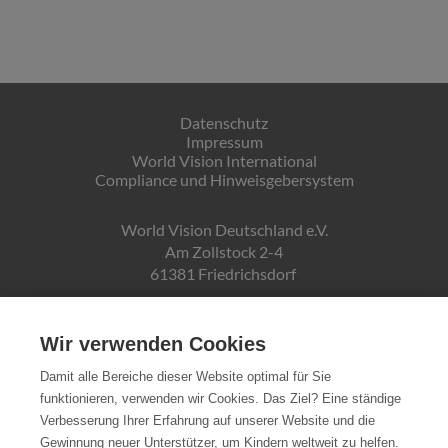
Datenschutz
Impressum
World Vision International
Compliance und Hinweisgebersystem
World Vision Deutschland e.V.
Am Zollstock 2-4
61381 Friedrichsdorf
Gläubiger-ID:
DE19ZZZ00000150171
Wir verwenden Cookies
Damit alle Bereiche dieser Website optimal für Sie
funktionieren, verwenden wir Cookies. Das Ziel? Eine ständige
Spendenkonto:
Verbesserung Ihrer Erfahrung auf unserer Website und die
Pax-Bank für Kirche und Caritas eG
Gewinnung neuer Unterstützer, um Kindern weltweit zu helfen.
IBAN DE72370601934010500007