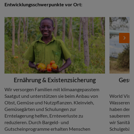
Entwicklungsschwerpunkte vor Ort:
Stories
Add
Add
Image
Image
Next
Headline
Headline
Ernährung & Existenzsicherung
Gesun
Copy
Wir versorgen Familien mit klimaangepasstem
Copy
Saatgut und unterstützen sie beim Anbau von
World Visio
Obst, Gemüse und Nutzpflanzen. Kleinvieh,
Wasserentn
Gemüsegärten und Schulungen zur
haben derze
Erntelagerung helfen, Ernteverluste zu
sauberem W
reduzieren. Durch Bargeld- und
wir Sanitär
Gutscheinprogramme erhalten Menschen
Schulgebäud