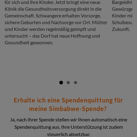
für sich und ihre Kinder. Jetzt bringt eine neue
Bargeldhilfe
Klinik die Gesundheitsversorgung direkt in die
Gewürzgesch
Gemeinschaft. Schwangere erhalten Vorsorge,
Kinder mit 
sichere Geburten und Nachsorge vor Ort. Mütter
Schulbesuch
und Kinder werden regelmäßig geimpft und
Zukunft.
untersucht – das Dorf hat neue Hoffnung und
Gesundheit gewonnen.
Erhalte ich eine Spendenquittung für
meine Simbabwe-Spende?
Ja, nach Ihrer Spende stellen wir Ihnen automatisch eine
Spendenquittung aus. Ihre Unterstützung ist zudem
steuerlich absetzbar.