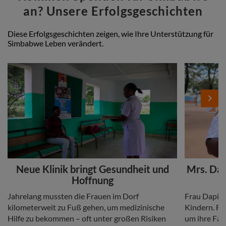
an? Unsere Erfolgsgeschichten
Diese Erfolgsgeschichten zeigen, wie Ihre Unterstützung für
Simbabwe Leben verändert.
Stories
Add
Add
Image
Image
Next
Headline
Headline
Neue Klinik bringt Gesundheit und
Mrs. Dap
Hoffnung
Copy
Copy
Jahrelang mussten die Frauen im Dorf
Frau Dapira
kilometerweit zu Fuß gehen, um medizinische
Kindern. Fr
Hilfe zu bekommen – oft unter großen Risiken
um ihre Fam