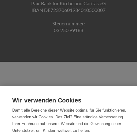
Pax-Bank für Kirche und Caritas eG
IBAN DE72370601934010500007
Steuernummer:
03 250 99188
Wir verwenden Cookies
Damit alle Bereiche dieser Website optimal für Sie funktionieren,
verwenden wir Cookies. Das Ziel? Eine ständige Verbesserung
Ihrer Erfahrung auf unserer Website und die Gewinnung neuer
Unterstützer, um Kindern weltweit zu helfen.