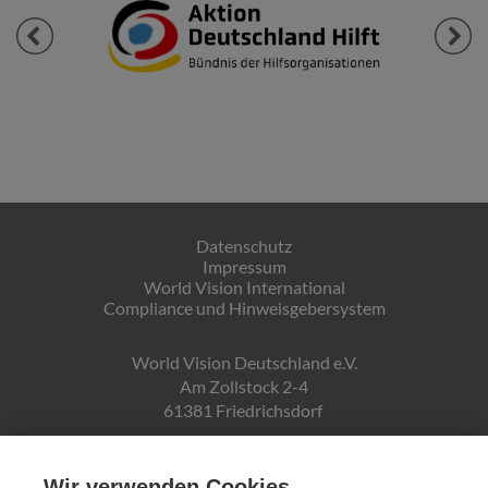
Previous
Next
Datenschutz
Impressum
World Vision International
Compliance und Hinweisgebersystem
World Vision Deutschland e.V.
Am Zollstock 2-4
61381 Friedrichsdorf
Gläubiger-ID:
DE19ZZZ00000150171
Wir verwenden Cookies