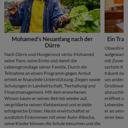
Headline
Headline
Mohamed's Neuanfang nach der
Ein Tra
Dürre
Copy
Obwohl er i
Copy
Nach Dürre und Hungersnot verlor Mohamed
aufgewachsen
seine Tiere, seine Ernte und damit die
mit Zuversic
Lebensgrundlage seiner Familie. Durch die
sechste Kla
Teilnahme an einem Programm gegen Armut
träumt davo
erhielt er finanzielle Unterstützung, Ziegen sowie
um andere K
Schulungen in Landwirtschaft, Tierhaltung und
Großmutter 
Finanzmanagement. Mit dem erworbenen
abzuschließ
Wissen baute er seinen Betrieb wieder auf,
eröffnet un
vergrößerte seinen Viehbestand und erzielte
Lebensbedi
erfolgreiche Ernten. Heute erwirtschaftet er
er an seinem
zusätzlich Einkommen mit einer Auto-Rikscha,
einer besse
seine Kinder können die Schule besuchen und die