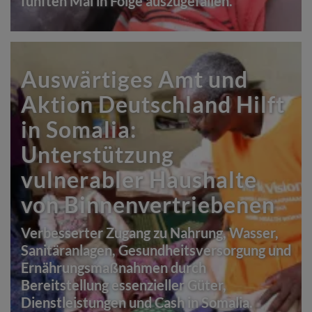
fünften Mal in Folge auszugefallen.
Auswärtiges Amt und
Aktion Deutschland Hilft
in Somalia:
Unterstützung
vulnerabler Haushalte
von Binnenvertriebenen
Verbesserter Zugang zu Nahrung, Wasser,
Sanitäranlagen, Gesundheitsversorgung und
Ernährungsmaßnahmen durch
Bereitstellung essenzieller Güter,
Dienstleistungen und Cash in Somalia.