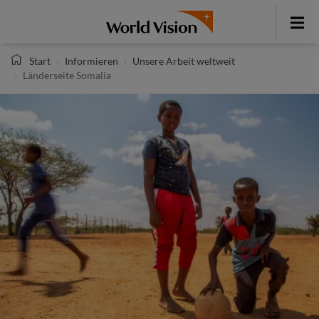
Direkt
zum
Toggle
Inhalt
menu
Start
Informieren
Unsere Arbeit weltweit
Länderseite Somalia