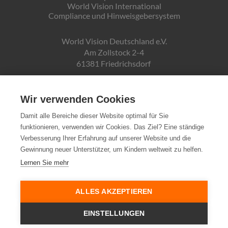
World Vision International
Compliance und Hinweisgebersystem
World Vision Deutschland e.V.
Am Zollstock 2-4
61381 Friedrichsdorf
Gläubiger-ID:
DE19ZZZ00000150171
Wir verwenden Cookies
Damit alle Bereiche dieser Website optimal für Sie
funktionieren, verwenden wir Cookies. Das Ziel? Eine ständige
Spendenkonto:
Verbesserung Ihrer Erfahrung auf unserer Website und die
Pax-Bank für Kirche und Caritas eG
Gewinnung neuer Unterstützer, um Kindern weltweit zu helfen.
IBAN DE72370601934010500007
Lernen Sie mehr
Steuernummer:
03 250 99188
ALLES AKZEPTIEREN
EINSTELLUNGEN