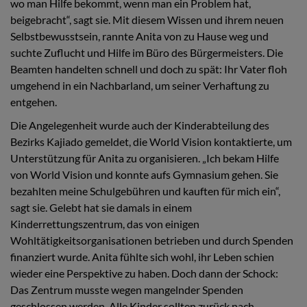
wo man Hilfe bekommt, wenn man ein Problem hat,
beigebracht“, sagt sie. Mit diesem Wissen und ihrem neuen
Selbstbewusstsein, rannte Anita von zu Hause weg und
suchte Zuflucht und Hilfe im Büro des Bürgermeisters. Die
Beamten handelten schnell und doch zu spät: Ihr Vater floh
umgehend in ein Nachbarland, um seiner Verhaftung zu
entgehen.
Die Angelegenheit wurde auch der Kinderabteilung des
Bezirks Kajiado gemeldet, die World Vision kontaktierte, um
Unterstützung für Anita zu organisieren. „Ich bekam Hilfe
von World Vision und konnte aufs Gymnasium gehen. Sie
bezahlten meine Schulgebühren und kauften für mich ein“,
sagt sie. Gelebt hat sie damals in einem
Kinderrettungszentrum, das von einigen
Wohltätigkeitsorganisationen betrieben und durch Spenden
finanziert wurde. Anita fühlte sich wohl, ihr Leben schien
wieder eine Perspektive zu haben. Doch dann der Schock:
Das Zentrum musste wegen mangelnder Spenden
geschlossen werden. Alle Kinder sollten zurück nach