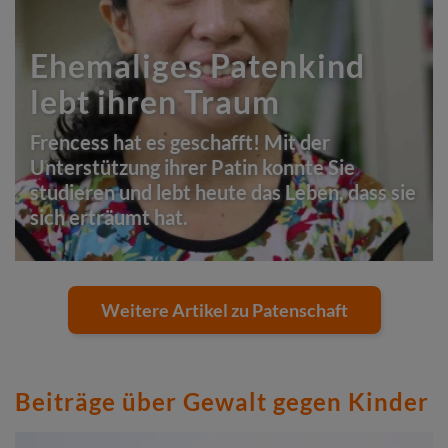
Ehemaliges Patenkind
lebt ihren Traum
Frencess hat es geschafft! Mit der
Unterstützung ihrer Patin konnte Sie
studieren und lebt heute das Leben, dass sie
sich erträumt hat.
Weitere Artikel zu Patenschaft
Beiträge über Gewalt gegen Kinder