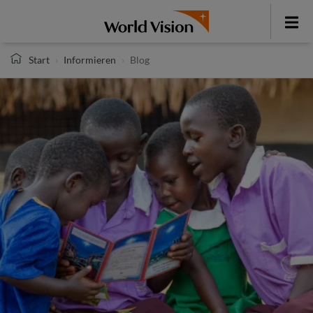
Direkt
zum
Toggle
Inhalt
menu
Start
Informieren
Blog