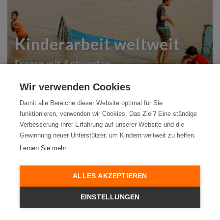
Kinderarbeit weltweit
Fragen mit Antworten
Wir verwenden Cookies
Damit alle Bereiche dieser Website optimal für Sie
funktionieren, verwenden wir Cookies. Das Ziel? Eine ständige
World Vision
Verbesserung Ihrer Erfahrung auf unserer Website und die
Gewinnung neuer Unterstützer, um Kindern weltweit zu helfen.
Jobs
Lernen Sie mehr
Presse
ALLES AKZEPTIEREN
Stiftung
Für Unternehmen
EINSTELLUNGEN
Öffentliche Geber