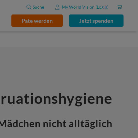
Suche
My World Vision (Login)
Pate werden
Jetzt spenden
ruationshygiene
 Mädchen nicht alltäglich