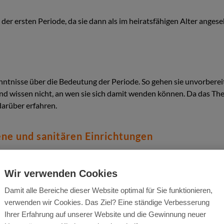
der ersten Periode, da sie dann als im heiratsfähigen Alter anges
tnisse über die Bedeutung der Periode. So gehen sie unvorbereit
 wissen nicht, an wen sie sich damit wenden können. Da das Thema 
 darüber erfahren.
ne und sanitären Einrichtungen
che Konsequenzen nach sich ziehen kann, besteht darin, dass es o
rtikeln der Monatshygiene und zu sauberen, abschließbaren Toile
Wir verwenden Cookies
Lappen reichen. Das Risiko für Infektionen und eine Erkrankung de
Damit alle Bereiche dieser Website optimal für Sie funktionieren,
verwenden wir Cookies. Das Ziel? Eine ständige Verbesserung
Ihrer Erfahrung auf unserer Website und die Gewinnung neuer