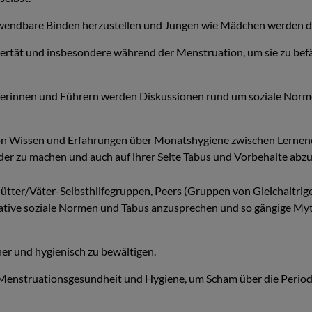
wendbare Binden herzustellen und Jungen wie Mädchen werden dar
ubertät und insbesondere während der Menstruation, um sie zu be
hrerinnen und Führern werden Diskussionen rund um soziale Norm
on Wissen und Erfahrungen über Monatshygiene zwischen Lernende
der zu machen und auch auf ihrer Seite Tabus und Vorbehalte abz
ter/Väter-Selbsthilfegruppen, Peers (Gruppen von Gleichaltrigen
gative soziale Normen und Tabus anzusprechen und so gängige My
er und hygienisch zu bewältigen.
f Menstruationsgesundheit und Hygiene, um Scham über die Perio