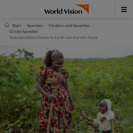
Direkt
zum
Toggle
Inhalt
menu
Start
Spenden
Fördern und Vererben
Große Spenden
Spendenaktion Down to Earth von Kerstin Hack