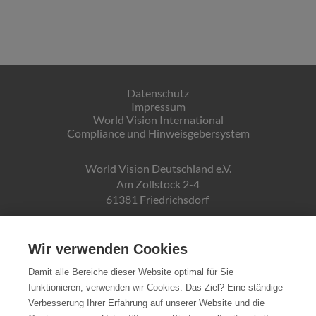
Datenschutz
Impressum
World Vision International
Compliance und Hinweisgebersystem
World Vision Deutschland e.V.
Am Zollstock 2-4
61381 Friedrichsdorf
Gläubiger-ID:
DE19ZZZ00000150171
Wir verwenden Cookies
Damit alle Bereiche dieser Website optimal für Sie
funktionieren, verwenden wir Cookies. Das Ziel? Eine ständige
Spendenkonto:
Verbesserung Ihrer Erfahrung auf unserer Website und die
Pax-Bank für Kirche und Caritas eG