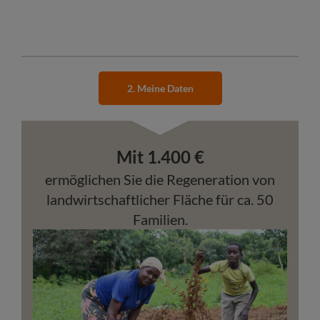
2. Meine Daten
Mit
1.400
€
ermöglichen Sie die Regeneration von
landwirtschaftlicher Fläche für ca. 50
Familien.