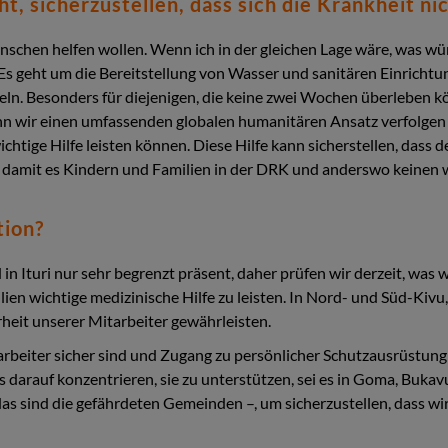
t, sicherzustellen, dass sich die Krankheit ni
nschen helfen wollen. Wenn ich in der gleichen Lage wäre, was wü
? Es geht um die Bereitstellung von Wasser und sanitären Einricht
n. Besonders für diejenigen, die keine zwei Wochen überleben k
wenn wir einen umfassenden globalen humanitären Ansatz verfolgen 
htige Hilfe leisten können. Diese Hilfe kann sicherstellen, dass 
, damit es Kindern und Familien in der DRK und anderswo keinen 
tion?
ind in Ituri nur sehr begrenzt präsent, daher prüfen wir derzeit, 
n wichtige medizinische Hilfe zu leisten. In Nord- und Süd-Kivu, 
erheit unserer Mitarbeiter gewährleisten.
arbeiter sicher sind und Zugang zu persönlicher Schutzausrüstung
darauf konzentrieren, sie zu unterstützen, sei es in Goma, Bukav
as sind die gefährdeten Gemeinden –, um sicherzustellen, dass wi