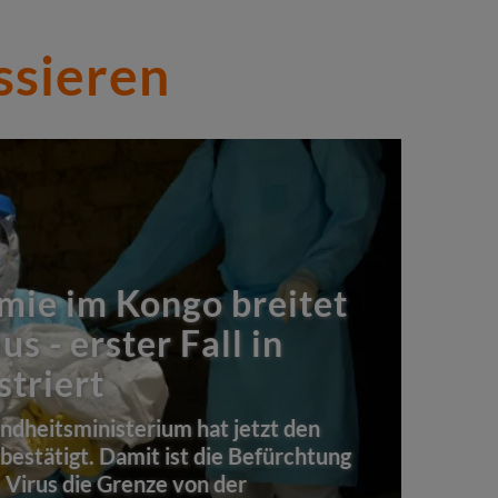
ssieren
mie im Kongo breitet
us - erster Fall in
striert
dheitsministerium hat jetzt den
 bestätigt. Damit ist die Befürchtung
 Virus die Grenze von der