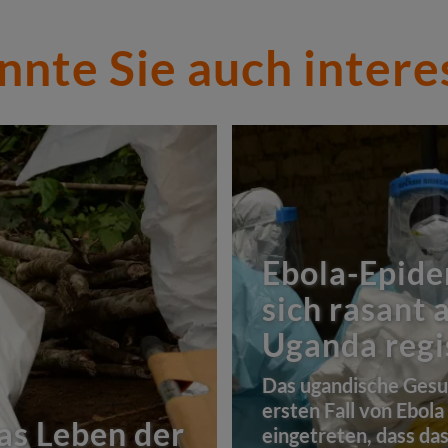
nnte Sie auch intere
Ebola-Epide
sich rasant a
Uganda regi
Das ugandische Gesun
ersten Fall von Ebola
as Leben der
eingetreten, dass das