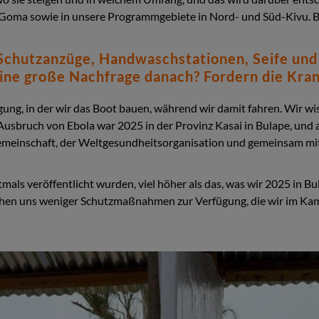
s Goma sowie in unsere Programmgebiete in Nord- und Süd-Kivu. Be
Schutzanzüge, Handwaschstationen, Seife und 
eine große Nachfrage danach? Fordern die Kra
gung, in der wir das Boot bauen, während wir damit fahren. Wir w
 Ausbruch von Ebola war 2025 in der Provinz Kasai in Bulape, un
n Gemeinschaft, der Weltgesundheitsorganisation und gemeinsam m
rstmals veröffentlicht wurden, viel höher als das, was wir 2025 in
stehen uns weniger Schutzmaßnahmen zur Verfügung, die wir im Ka