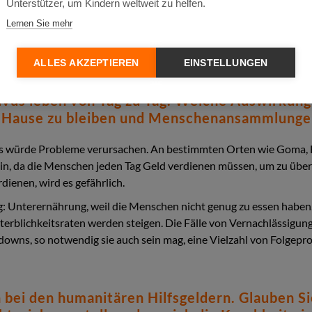
Unterstützer, um Kindern weltweit zu helfen.
Lernen Sie mehr
ALLES AKZEPTIEREN
EINSTELLUNGEN
vus leben von Tag zu Tag. Welche Auswirkung
 Hause zu bleiben und Menschenansammlunge
s würde Probleme verursachen. An bestimmten Orten wie Goma, B
ein, da die Menschen jeden Tag Geld verdienen müssen, um zu üb
dienen, wird es gefährlich.
: Unterernährung, weil die Menschen nicht genug zu essen haben
terblichkeitsraten werden steigen. Die Fälle von Vernachlässigu
s, so notwendig sie auch sein mag, eine Vielzahl von Folgeprobl
bei den humanitären Hilfsgeldern. Glauben Sie