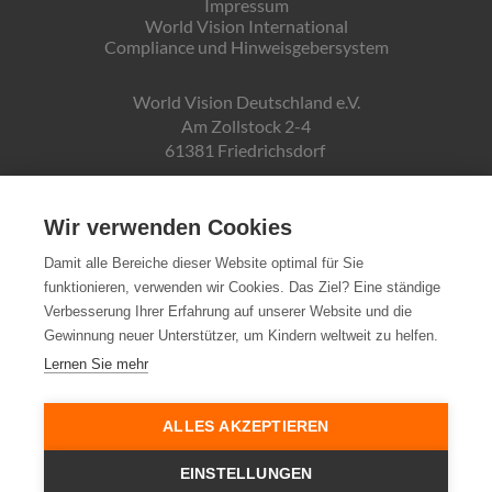
Impressum
World Vision International
Compliance und Hinweisgebersystem
World Vision Deutschland e.V.
Am Zollstock 2-4
61381 Friedrichsdorf
Gläubiger-ID:
DE19ZZZ00000150171
Wir verwenden Cookies
Damit alle Bereiche dieser Website optimal für Sie
funktionieren, verwenden wir Cookies. Das Ziel? Eine ständige
Spendenkonto:
Verbesserung Ihrer Erfahrung auf unserer Website und die
Pax-Bank für Kirche und Caritas eG
Gewinnung neuer Unterstützer, um Kindern weltweit zu helfen.
IBAN DE72370601934010500007
Lernen Sie mehr
Steuernummer:
03 250 99188
ALLES AKZEPTIEREN
EINSTELLUNGEN