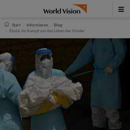
Direkt
zum
Toggle
Inhalt
menu
Start
Informieren
Blog
Ebola: Im Kampf um das Leben der Kinder