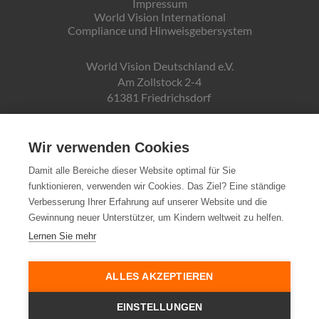
Impressum
World Vision International
Compliance und Hinweisgebersystem
World Vision Deutschland e.V.
Am Zollstock 2-4
61381 Friedrichsdorf
Gläubiger-ID:
DE19ZZZ00000150171
Wir verwenden Cookies
Damit alle Bereiche dieser Website optimal für Sie
funktionieren, verwenden wir Cookies. Das Ziel? Eine ständige
Spendenkonto:
Verbesserung Ihrer Erfahrung auf unserer Website und die
Pax-Bank für Kirche und Caritas eG
Gewinnung neuer Unterstützer, um Kindern weltweit zu helfen.
IBAN DE72370601934010500007
Lernen Sie mehr
Steuernummer:
03 250 99188
ALLES AKZEPTIEREN
EINSTELLUNGEN