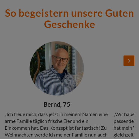
So begeistern unsere Guten
Geschenke
Stories
Add
Add
Image
Image
Next
Headline
Headline
Bernd, 75
Copy
Copy
„Ich freue mich, dass jetzt in meinem Namen eine
„Wir haben 
arme Familie täglich frische Eier und ein
passendes G
Einkommen hat. Das Konzept ist fantastisch! Zu
hat mein Vat
Weihnachten werde ich meiner Familie nun auch
gleichzeitig