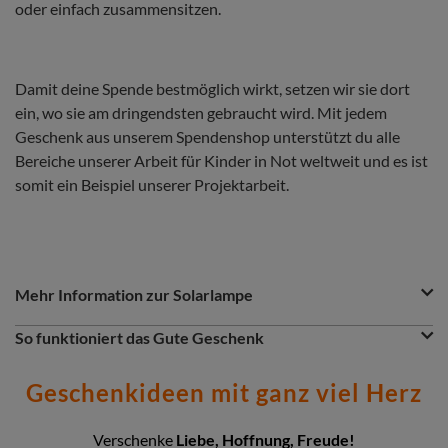
oder einfach zusammensitzen.
Damit deine Spende bestmöglich wirkt, setzen wir sie dort
ein, wo sie am dringendsten gebraucht wird. Mit jedem
Geschenk aus unserem Spendenshop unterstützt du alle
Bereiche unserer Arbeit für Kinder in Not weltweit und es ist
somit ein Beispiel unserer Projektarbeit.
Question
Question
Mehr Information zur Solarlampe
&
Answer
Question
So funktioniert das Gute Geschenk
Section
Du möchtest etwas Gutes tun? Dann ist das Gute Geschenk
eine greifbare Spende. Entscheidest du dich z.B. für eine
Geschenkideen mit ganz viel Herz
Solearlampe, so wird dein Gutes Geschenk dort eingesetzt,
wo das Geld gerade am nötigsten gebraucht wird:
insbesondere in unseren Nothilfe- und
Verschenke
Liebe, Hoffnung, Freude!