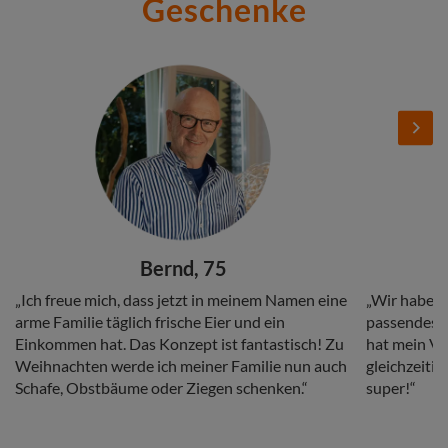
Geschenke
Stories
Add
Add
Image
Image
Next
Headline
Headline
Bernd, 75
Copy
Copy
„Ich freue mich, dass jetzt in meinem Namen eine
„Wir haben 
arme Familie täglich frische Eier und ein
passendes G
Einkommen hat. Das Konzept ist fantastisch! Zu
hat mein Vat
Weihnachten werde ich meiner Familie nun auch
gleichzeitig
Schafe, Obstbäume oder Ziegen schenken.“
super!“