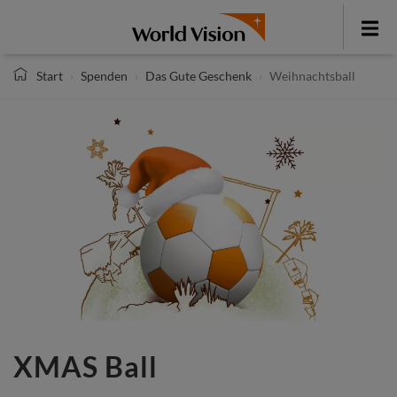
Direkt
zum
Toggle
Inhalt
menu
Start
Spenden
Das Gute Geschenk
Weihnachtsball
XMAS Ball