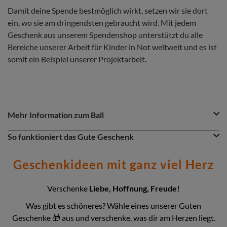
Damit deine Spende bestmöglich wirkt, setzen wir sie dort
ein, wo sie am dringendsten gebraucht wird. Mit jedem
Geschenk aus unserem Spendenshop unterstützt du alle
Bereiche unserer Arbeit für Kinder in Not weltweit und es ist
somit ein Beispiel unserer Projektarbeit.
Question
Question
Mehr Information zum Ball
&
Answer
Question
So funktioniert das Gute Geschenk
Section
Du möchtest etwas Gutes tun? Dann ist das Gute Geschenk
eine greifbare Spende. Entscheidest du dich z.B. für einen Ball,
Geschenkideen mit ganz viel Herz
so wird dein Gutes Geschenk dort eingesetzt, wo das Geld
gerade am nötigsten gebraucht wird: insbesondere in
unseren Nothilfe- und Entwicklungsprojekten. Zusammen
Verschenke
Liebe, Hoffnung, Freude!
setzen wir uns so für eine gerechte Welt ohne Armut ein.
Was gibt es schöneres? Wähle eines unserer Guten
Doch das Gute Geschenk eignet sich ebenfalls zum
Geschenke 🎁 aus und verschenke, was dir am Herzen liegt.
Verschenken. So bietet unser Shop eine große Auswahl an