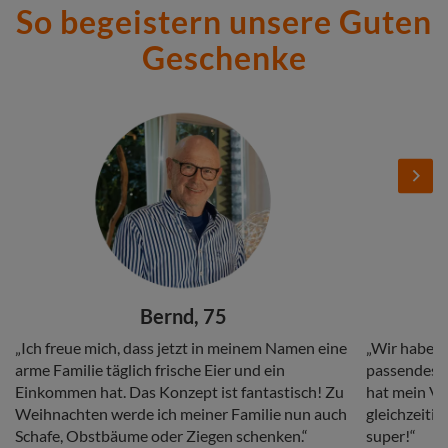
So begeistern unsere Guten
Geschenke
Stories
Add
Add
Image
Image
Next
Headline
Headline
Bernd, 75
Copy
Copy
„Ich freue mich, dass jetzt in meinem Namen eine
„Wir haben 
arme Familie täglich frische Eier und ein
passendes G
Einkommen hat. Das Konzept ist fantastisch! Zu
hat mein Vat
Weihnachten werde ich meiner Familie nun auch
gleichzeitig
Schafe, Obstbäume oder Ziegen schenken.“
super!“