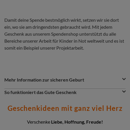
Damit deine Spende bestmöglich wirkt, setzen wir sie dort
ein, wo sie am dringendsten gebraucht wird. Mit jedem
Geschenk aus unserem Spendenshop unterstützt du alle
Bereiche unserer Arbeit für Kinder in Not weltweit und es ist
somit ein Beispiel unserer Projektarbeit.
Question
Question
Mehr Information zur sicheren Geburt
&
Answer
Question
So funktioniert das Gute Geschenk
Section
Du möchtest etwas Gutes tun? Dann ist das Gute Geschenk
eine greifbare Spende. Entscheidest du dich z.B. für das
Geschenkideen mit ganz viel Herz
Geschenk zur sicheren Geburt, so wird dein Gutes Geschenk
dort eingesetzt, wo das Geld gerade am nötigsten gebraucht
wird: insbesondere in unseren Nothilfe- und
Verschenke
Liebe, Hoffnung, Freude!
Entwicklungsprojekten. Zusammen setzen wir uns so für eine