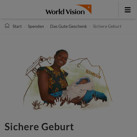
Direkt
zum
Toggle
Inhalt
menu
Start
Spenden
Das Gute Geschenk
Sichere Geburt
Sichere Geburt