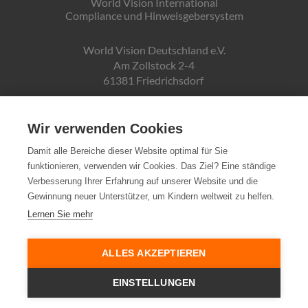
World Vision International
Compliance und Hinweisgebersystem
World Vision Deutschland e.V.
Am Zollstock 2-4
61381 Friedrichsdorf
Gläubiger-ID:
DE19ZZZ00000150171
Wir verwenden Cookies
Damit alle Bereiche dieser Website optimal für Sie
funktionieren, verwenden wir Cookies. Das Ziel? Eine ständige
Spendenkonto:
Verbesserung Ihrer Erfahrung auf unserer Website und die
Pax-Bank für Kirche und Caritas eG
Gewinnung neuer Unterstützer, um Kindern weltweit zu helfen.
IBAN DE72370601934010500007
Lernen Sie mehr
Steuernummer:
03 250 99188
ALLES AKZEPTIEREN
EINSTELLUNGEN