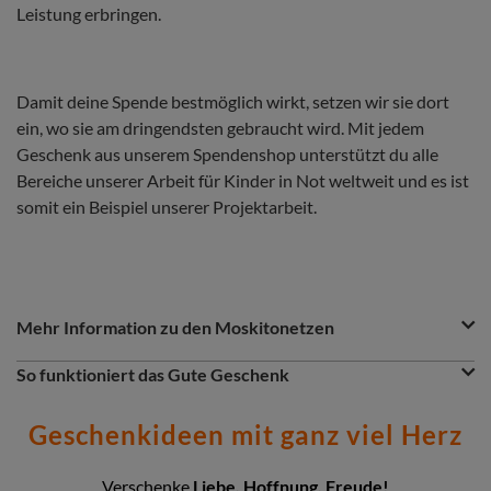
Leistung erbringen.
Damit deine Spende bestmöglich wirkt, setzen wir sie dort
ein, wo sie am dringendsten gebraucht wird. Mit jedem
Geschenk aus unserem Spendenshop unterstützt du alle
Bereiche unserer Arbeit für Kinder in Not weltweit und es ist
somit ein Beispiel unserer Projektarbeit.
Question
Question
Mehr Information zu den Moskitonetzen
&
Answer
Question
So funktioniert das Gute Geschenk
Section
Du möchtest etwas Gutes tun? Dann ist das Gute Geschenk
eine greifbare Spende. Entscheidest du dich z.B. für
Geschenkideen mit ganz viel Herz
Moskitonetze, so wird dein Gutes Geschenk dort eingesetzt,
wo das Geld gerade am nötigsten gebraucht wird:
insbesondere in unseren Nothilfe- und
Verschenke
Liebe, Hoffnung, Freude!