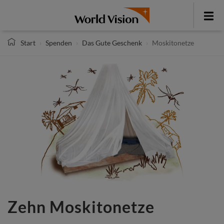
Direkt
zum
Toggle
Inhalt
menu
Start
Spenden
Das Gute Geschenk
Moskitonetze
Zehn Moskitonetze