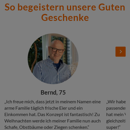
So begeistern unsere Guten
Geschenke
Stories
Add
Add
Image
Image
Next
Headline
Headline
Bernd, 75
Copy
Copy
„Ich freue mich, dass jetzt in meinem Namen eine
„Wir haben 
arme Familie täglich frische Eier und ein
passendes G
Einkommen hat. Das Konzept ist fantastisch! Zu
hat mein Vat
Weihnachten werde ich meiner Familie nun auch
gleichzeitig
Schafe, Obstbäume oder Ziegen schenken.“
super!“