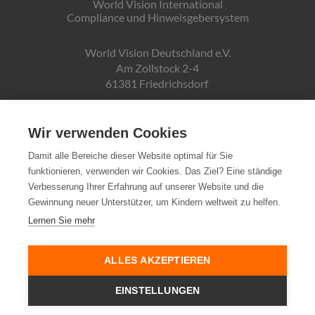
World Vision International
Compliance und Hinweisgebersystem
World Vision Deutschland e.V.
Am Zollstock 2-4
61381 Friedrichsdorf
Gläubiger-ID:
DE19ZZZ00000150171
Wir verwenden Cookies
Damit alle Bereiche dieser Website optimal für Sie
funktionieren, verwenden wir Cookies. Das Ziel? Eine ständige
Spendenkonto:
Verbesserung Ihrer Erfahrung auf unserer Website und die
Pax-Bank für Kirche und Caritas eG
Gewinnung neuer Unterstützer, um Kindern weltweit zu helfen.
IBAN DE72370601934010500007
Lernen Sie mehr
Steuernummer:
03 250 99188
ALLES AKZEPTIEREN
EINSTELLUNGEN