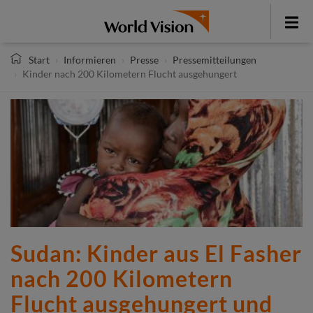
Direkt
zum
Toggle
Inhalt
menu
Start
Informieren
Presse
Pressemitteilungen
Kinder nach 200 Kilometern Flucht ausgehungert
Sudan: Kinder aus El Fasher
nach 200 Kilometern
Flucht ausgehungert und