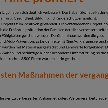
Izigo haben sich deutlich verbessert. Das haben Sie, liebe Patinn
rung, Gesundheit, Bildung und Kinderschutz ermöglicht.
es Projekts zum Positiven gewandelt. Die verschiedenen Projekti
ich die Ernährungssituation der Familien deutlich verbessert, sei
ähigkeiten geschult wurden. Darüber hinaus wurden die gesundh
 und Aids-Prävention. Es fanden regelmäßige Aufklärungsveransta
n wurden mit Material ausgestattet und Lehrkräfte fortgebildet. Di
n Waisen und bedürftige Kinder besondere Unterstützung, so dass 
inderrechte. 3.500 Eltern wurden darin geschult.
gsten Maßnahmen der vergan
hulungen zu verbesserten Anbaumethoden, Weiterverarbeitung de