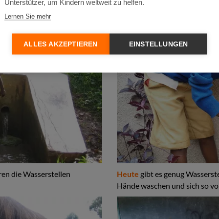
Unterstützer, um Kindern weltweit zu helfen.
Lernen Sie mehr
ALLES AKZEPTIEREN
EINSTELLUNGEN
en die Wasserstellen
Heute
gibt es genug Wasserste
Hände waschen und sich so vo