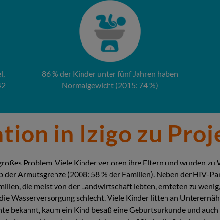
l,
86 % der Kinder unter fünf Jahren haben
42
Normalgewicht (2015: 74 %)
ation in Izigo zu Pro
 großes Problem. Viele Kinder verloren ihre Eltern und wurden zu
lb der Armutsgrenze (2008: 58 % der Familien). Neben der HIV-P
ien, die meist von der Landwirtschaft lebten, ernteten zu wenig,
die Wasserversorgung schlecht. Viele Kinder litten an Unterernä
te bekannt, kaum ein Kind besaß eine Geburtsurkunde und auch di