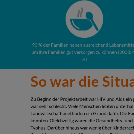
90 % der Familien haben ausreichend Lebensmitte
um ihre Familien gut versorgen zu können (2008: 
%)
So war die Situ
Zu Beginn der Projektarbeit war HIV und Aids ein
war sehr schlecht. Viele Menschen lebten unterha
Landwirtschaftsmethoden ein Grund dafür. Die Famil
konnten. Gleichzeitig waren die Gesundheits- und 
Typhus. Darüber hinaus war wenig über Kinderrech