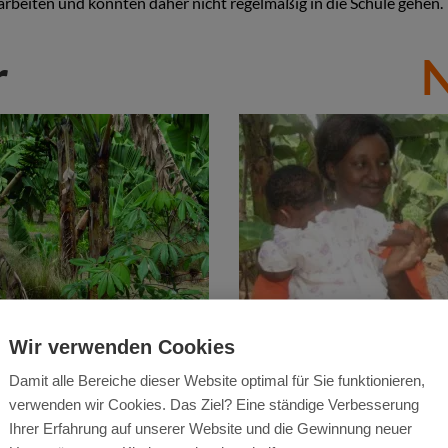
rbeiten und konnten daher nicht regelmäßig in die Schule gehen.
r
Wir verwenden Cookies
Damit alle Bereiche dieser Website optimal für Sie funktionieren,
verwenden wir Cookies. Das Ziel? Eine ständige Verbesserung
Ihrer Erfahrung auf unserer Website und die Gewinnung neuer
der gesund ernähren können.
Heute
haben die Kinder genüg