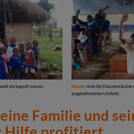
. weil sie kaputt waren.
Heute
sind die Klassenräume r
angenehmeren Umfeld.
seine Familie und se
 Hilfe profitiert