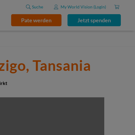
Suche
My World Vision (Login)
Pate werden
Jetzt spenden
zigo, Tansania
irkt