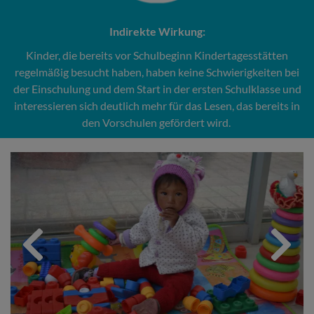
Indirekte Wirkung:
Kinder, die bereits vor Schulbeginn Kindertagesstätten
regelmäßig besucht haben, haben keine Schwierigkeiten bei
der Einschulung und dem Start in der ersten Schulklasse und
interessieren sich deutlich mehr für das Lesen, das bereits in
den Vorschulen gefördert wird.
Previous
Next