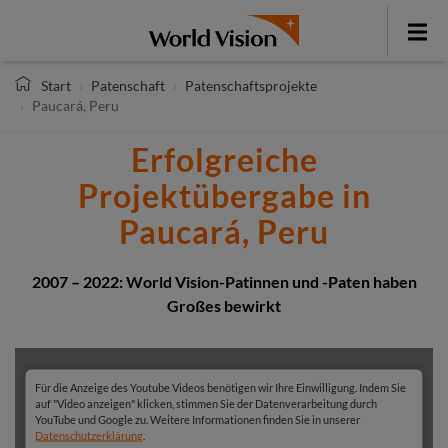
Direkt
zum
Toggle
Inhalt
menu
Start
Patenschaft
Patenschaftsprojekte
Paucará, Peru
Erfolgreiche
Projektübergabe in
Paucará, Peru
2007 – 2022: World Vision-Patinnen und -Paten haben
Großes bewirkt
Für die Anzeige des Youtube Videos benötigen wir Ihre Einwilligung. Indem Sie
auf "Video anzeigen" klicken, stimmen Sie der Datenverarbeitung durch
YouTube und Google zu. Weitere Informationen finden Sie in unserer
Datenschutzerklärung
.