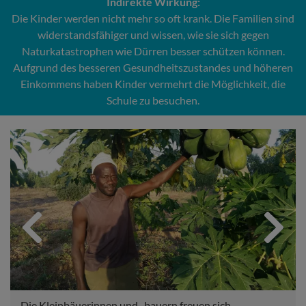
Indirekte Wirkung:
Die Kinder werden nicht mehr so oft krank. Die Familien sind
widerstandsfähiger und wissen, wie sie sich gegen
Naturkatastrophen wie Dürren besser schützen können.
Aufgrund des besseren Gesundheitszustandes und höheren
Einkommens haben Kinder vermehrt die Möglichkeit, die
Schule zu besuchen.
Previous
Next
Die Kleinbäuerinnen und -bauern freuen sich