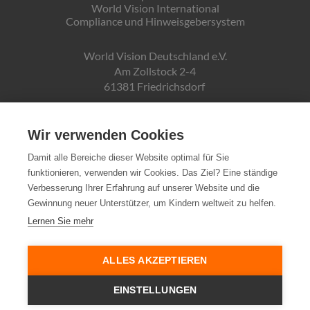
World Vision International
Compliance und Hinweisgebersystem
World Vision Deutschland e.V.
Am Zollstock 2-4
61381 Friedrichsdorf
Gläubiger-ID:
DE19ZZZ00000150171
Wir verwenden Cookies
Damit alle Bereiche dieser Website optimal für Sie
funktionieren, verwenden wir Cookies. Das Ziel? Eine ständige
Spendenkonto:
Verbesserung Ihrer Erfahrung auf unserer Website und die
Pax-Bank für Kirche und Caritas eG
Gewinnung neuer Unterstützer, um Kindern weltweit zu helfen.
IBAN DE72370601934010500007
Lernen Sie mehr
Steuernummer:
03 250 99188
ALLES AKZEPTIEREN
EINSTELLUNGEN