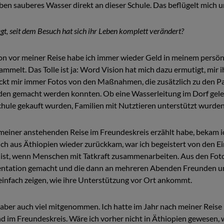
en sauberes Wasser direkt an dieser Schule. Das beflügelt mich u
gt, seit dem Besuch hat sich ihr Leben komplett verändert?
on vor meiner Reise habe ich immer wieder Geld in meinem persön
melt. Das Tolle ist ja: Word Vision hat mich dazu ermutigt, mir i
ckt mir immer Fotos von den Maßnahmen, die zusätzlich zu den P
en gemacht werden konnten. Ob eine Wasserleitung im Dorf gele
chule gekauft wurden, Familien mit Nutztieren unterstützt wurden
 meiner anstehenden Reise im Freundeskreis erzählt habe, bekam ic
ich aus Äthiopien wieder zurückkam, war ich begeistert von den E
h ist, wenn Menschen mit Tatkraft zusammenarbeiten. Aus den Fot
äsentation gemacht und die dann an mehreren Abenden Freunden 
 einfach zeigen, wie ihre Unterstützung vor Ort ankommt.
 aber auch viel mitgenommen. Ich hatte im Jahr nach meiner Reise
nd im Freundeskreis. Wäre ich vorher nicht in Äthiopien gewesen, w