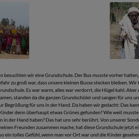
 besuchten wir eine Grundschule. Der Bus musste vorher halten, 
efahr zu groß war, dass unsere kleinen Busse stecken bleiben. Wir 
undschule. Es war warm, alles war verdorrt, die Hügel kahl. Aber 
men, standen da die ganzen Grundschüler und sangen für uns und
r Begrüßung für uns in der Hand. Da haben wir gedacht: Das kann
 Kinder denn überhaupt etwas Grünes gefunden? Wie weit mussten 
en in der Hand haben? Das hat uns sehr berührt. Von unserer Sonde
 meinen Freunden zusammen mache, hat diese Grundschule jetzt e
o ein tolles Gefühl, wenn man vor Ort war und die Kinder gesehen