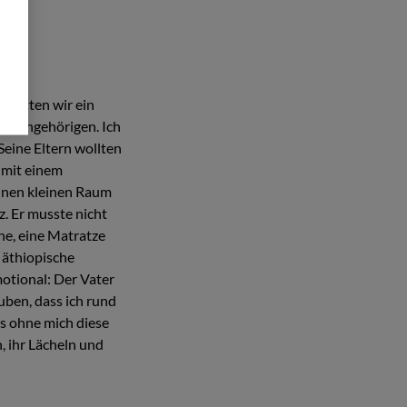
 hatten wir ein
n Angehörigen. Ich
eine Eltern wollten
 mit einem
einen kleinen Raum
z. Er musste nicht
he, eine Matratze
 äthiopische
otional: Der Vater
auben, dass ich rund
s ohne mich diese
, ihr Lächeln und