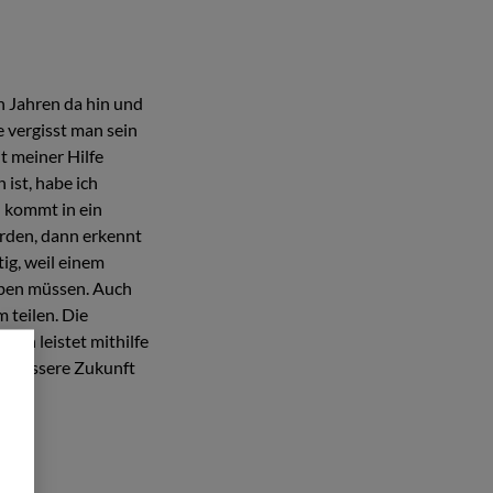
n Jahren da hin und
 vergisst man sein
t meiner Hilfe
 ist, habe ich
n kommt in ein
urden, dann erkennt
ig, weil einem
eben müssen. Auch
 teilen. Die
ion leistet mithilfe
ne bessere Zukunft