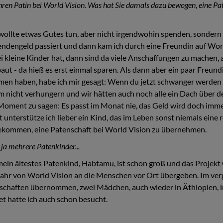
Jahren Patin bei World Vision. Was hat Sie damals dazu bewogen, eine Pa
wollte etwas Gutes tun, aber nicht irgendwohin spenden, sondern 
ndengeld passiert und dann kam ich durch eine Freundin auf Wor
i kleine Kinder hat, dann sind da viele Anschaffungen zu machen
ut - da hieß es erst einmal sparen. Als dann aber ein paar Freund
men haben, habe ich mir gesagt: Wenn du jetzt schwanger werden
 nicht verhungern und wir hätten auch noch alle ein Dach über 
Moment zu sagen: Es passt im Monat nie, das Geld wird doch imm
t unterstütze ich lieber ein Kind, das im Leben sonst niemals eine 
gekommen, eine Patenschaft bei World Vision zu übernehmen.
ja mehrere Patenkinder...
mein ältestes Patenkind, Habtamu, ist schon groß und das Projekt
 Jahr von World Vision an die Menschen vor Ort übergeben. Im ve
nschaften übernommen, zwei Mädchen, auch wieder in Äthiopien, i
et hatte ich auch schon besucht.