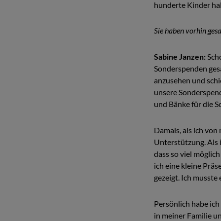
hunderte Kinder hab
Sie haben vorhin gesa
Sabine Janzen:
Sch
Sonderspenden gesam
anzusehen und schi
unsere Sonderspend
und Bänke für die S
Damals, als ich von
Unterstützung. Als 
dass so viel möglic
ich eine kleine Pr
gezeigt. Ich musste
Persönlich habe ich
in meiner Familie u