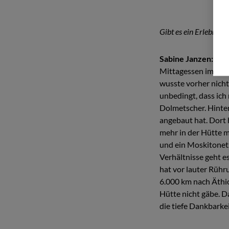
Gibt es ein Erlebnis, 
Sabine Janzen:
Ich 
Mittagessen im Wor
wusste vorher nicht
unbedingt, dass ic
Dolmetscher. Hinter
angebaut hat. Dort 
mehr in der Hütte m
und ein Moskitonetz
Verhältnisse geht e
hat vor lauter Rühru
6.000 km nach Äthio
Hütte nicht gäbe. D
die tiefe Dankbarkei