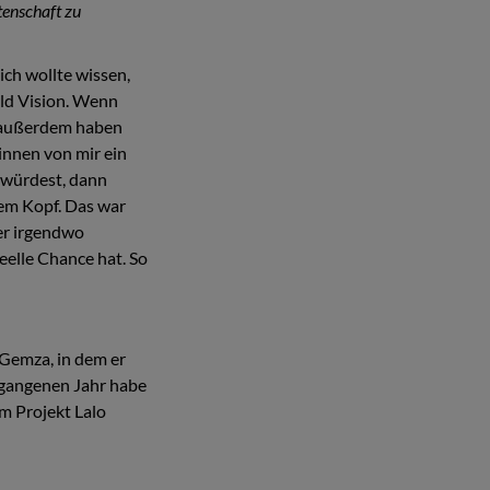
tenschaft zu
ich wollte wissen,
ld Vision. Wenn
, außerdem haben
innen von mir ein
 würdest, dann
dem Kopf. Das war
er irgendwo
reelle Chance hat. So
 Gemza, in dem er
rgangenen Jahr habe
m Projekt Lalo