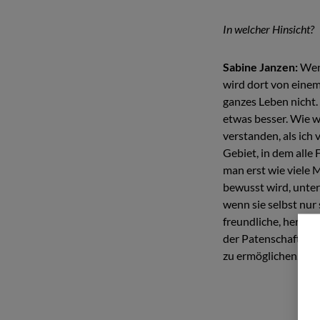
In welcher Hinsicht?
Sabine Janzen:
Wen
wird dort von eine
ganzes Leben nicht.
etwas besser. Wie we
verstanden, als ich
Gebiet, in dem alle
man erst wie viele 
bewusst wird, unte
wenn sie selbst nur
freundliche, herzlic
der Patenschaften e
zu ermöglichen.