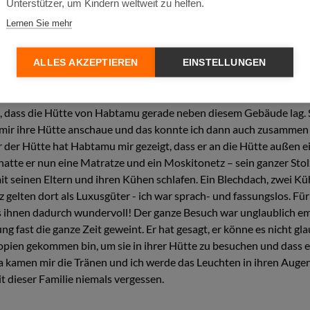
Unterstützer, um Kindern weltweit zu helfen.
Lernen Sie mehr
von dem Sie sagen, das war ein Schlüsselerlebnis?
ALLES AKZEPTIEREN
EINSTELLUNGEN
habe ein paar Momente, die ich niemals vergessen werde. In Gemza
ld Vision Gebäude gemeinsam mit unseren Patenkindern und ihre
, dass die Hütte von Habtamu gerade neben diesem Gebäude lag. S
h mir ihre Hütte anschaue und das konnte ich dann auch zusammen
 der Hütte hat Habtamu mir gezeigt, dass er an die Hütte außen 
hatte er nun eine Matratze und ein Moskitonetz – sein ganzer Stol
it seinen Eltern und ihren Kühen schlafen. Ein Blechdach, zwei Kü
 gelten dort als Luxusgüter - ich war sprach- und fassungslos. Für
s ihnen dadurch wundervoll! Der ganze Besuch war unglaublich em
ng fast die ganze Zeit geweint. Er hat gesagt, er könne es nicht gl
pien gekommen bin, um sie in ihrer Hütte zu besuchen und dass e
a kamen mir die Tränen und ich werde das Leuchten in ihren Augen
t dieser Familie niemals vergessen.