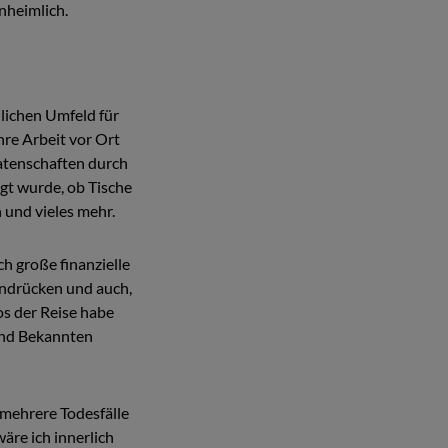
nheimlich.
lichen Umfeld für
hre Arbeit vor Ort
atenschaften durch
gt wurde, ob Tische
 und vieles mehr.
h große finanzielle
indrücken und auch,
os der Reise habe
und Bekannten
 mehrere Todesfälle
äre ich innerlich