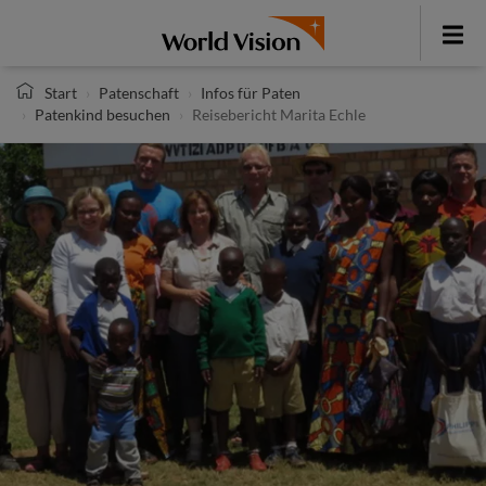
Direkt
zum
Toggle
Inhalt
menu
Start
Patenschaft
Infos für Paten
Patenkind besuchen
Reisebericht Marita Echle