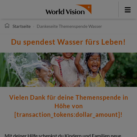
Direkt
zum
Toggle
Inhalt
menu
Startseite
Dankeseite Themenspende Wasser
Du spendest Wasser fürs Leben!
Vielen Dank für deine Themenspende in
Höhe von
[transaction_tokens:dollar_amount]!
Mit deiner Hilfe schenkst du Kindern und Familien neue