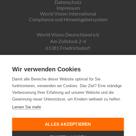
Datenschutz
Impressum
World Vision International
Compliance und Hinweisgebersystem
World Vision Deutschland e.V.
Am Zollstock 2-4
61381 Friedrichsdorf
Gläubiger-ID:
DE19ZZZ00000150171
Wir verwenden Cookies
Damit alle Bereiche dieser Website optimal für Sie
funktionieren, verwenden wir Cookies. Das Ziel? Eine ständige
Spendenkonto:
Verbesserung Ihrer Erfahrung auf unserer Website und die
Pax-Bank für Kirche und Caritas eG
Gewinnung neuer Unterstützer, um Kindern weltweit zu helfen.
IBAN DE72370601934010500007
Lernen Sie mehr
Steuernummer:
03 250 99188
ALLES AKZEPTIEREN