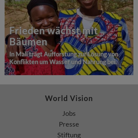
Frieden wächst mit
Bäumen
In Mali trägt Aufforstung zur Lösung von
Konflikten um Wasser und Nahrung bei.
World Vision
Jobs
Presse
Stiftung