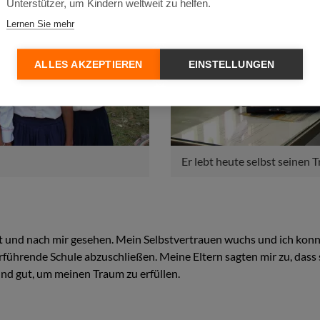
Unterstützer, um Kindern weltweit zu helfen.
Lernen Sie mehr
ALLES AKZEPTIEREN
EINSTELLUNGEN
Er lebt heute selbst seinen 
 und nach mir gesehen. Mein Selbstvertrauen wuchs und ich konnt
terführende Schule abzuschließen. Meine Eltern sagten mir zu, das
und gut, um meinen Traum zu erfüllen.