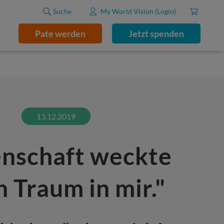
Suche
My World Vision (Login)
Pate werden
Jetzt spenden
13.12.2019
enschaft weckte
n Traum in mir."