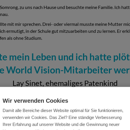
 Somrong, zu uns nach Hause und besuchte meine Familie. Ich hatt
enau.
te mit mir sprechen. Drei- oder viermal musste meine Mutter mich 
 ermutigt, in der Schule gut mitzuarbeiten und zu lernen. Er erklä
fen als ohne Studium.
e mein Leben und ich hatte plöt
e World Vision-Mitarbeiter wer
Lay Sinet, ehemaliges Patenkind
Wir verwenden Cookies
Damit alle Bereiche dieser Website optimal für Sie funktionieren,
verwenden wir Cookies. Das Ziel? Eine ständige Verbesserung
Ihrer Erfahrung auf unserer Website und die Gewinnung neuer