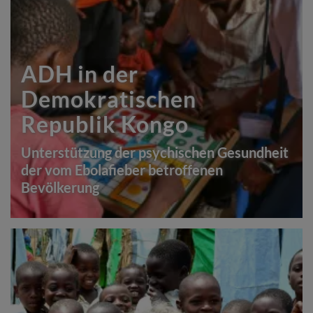
ADH in der
Demokratischen
Republik Kongo
Unterstützung der psychischen Gesundheit
der vom Ebolafieber betroffenen
Bevölkerung