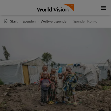
Direkt
zum
Toggle
Inhalt
menu
Start
Spenden
Weltweit spenden
Spenden Kongo