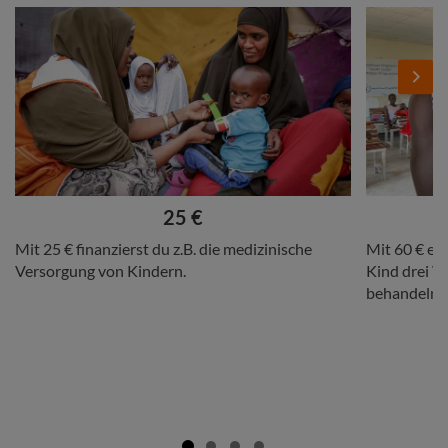
Stories
Add
Add
Image
Image
Next
Headline
Headline
25 €
Copy
Copy
Mit 25 € finanzierst du z.B. die medizinische
Mit 60 € erm
Versorgung von Kindern.
Kind drei 
behandeln.