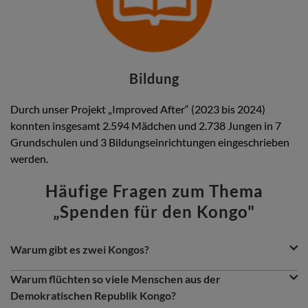
Bildung
Durch unser Projekt „Improved After“ (2023 bis 2024)
konnten insgesamt 2.594 Mädchen und 2.738 Jungen in 7
Grundschulen und 3 Bildungseinrichtungen eingeschrieben
werden.
Häufige Fragen zum Thema
„Spenden für den Kongo"
Question
Question
Warum gibt es zwei Kongos?
&
Bei den „zwei“ Kongos handelt es sich um zwei verschiedene
Answer
Question
Länder, die aber historisch eng miteinander verbunden
Warum flüchten so viele Menschen aus der
Section
waren: Die Demokratische Republik Kongo (DRK) und die
Demokratischen Republik Kongo?
Republik Kongo. Beide Länder wurden im 19. Jahrhundert