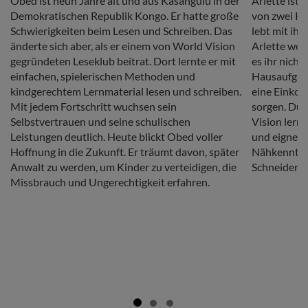
Obed ist neun Jahre alt und aus Kasangulu in der
Arlette ist 
Demokratischen Republik Kongo. Er hatte große
von zwei Kin
Schwierigkeiten beim Lesen und Schreiben. Das
lebt mit ihr
änderte sich aber, als er einem von World Vision
Arlette wed
gegründeten Leseklub beitrat. Dort lernte er mit
es ihr nicht
einfachen, spielerischen Methoden und
Hausaufgabe
kindgerechtem Lernmaterial lesen und schreiben.
eine Einkom
Mit jedem Fortschritt wuchsen sein
sorgen. Dur
Selbstvertrauen und seine schulischen
Vision lernt
Leistungen deutlich. Heute blickt Obed voller
und eignete
Hoffnung in die Zukunft. Er träumt davon, später
Nähkenntnis
Anwalt zu werden, um Kinder zu verteidigen, die
Schneiderin
Missbrauch und Ungerechtigkeit erfahren.