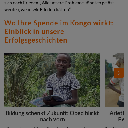
sich nach Frieden. „Alle unsere Probleme könnten gelöst
werden, wenn wir Frieden hätten.“
Wo Ihre Spende im Kongo wirkt:
Einblick in unsere
Erfolgsgeschichten
Stories
Add
Add
Image
Image
Next
Headline
Headline
Bildung schenkt Zukunft: Obed blickt
Arlette
nach vorn
Per
Copy
Copy