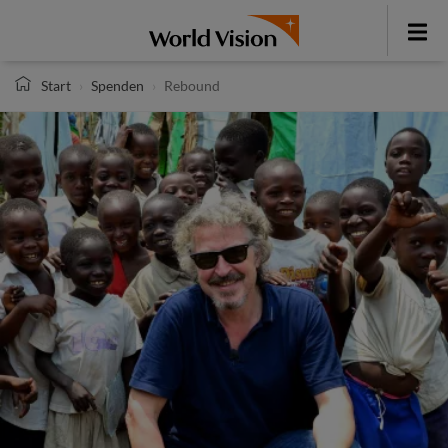
Direkt
zum
Toggle
Inhalt
menu
Start
Spenden
Rebound