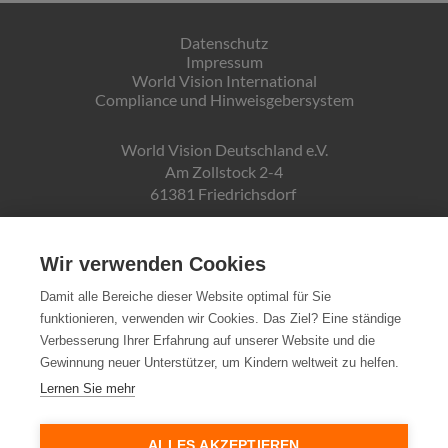
Datenschutz
Impressum
World Vision International
Compliance und Hinweisgebersystem
World Vision Deutschland e.V.
Am Zollstock 2-4
61381 Friedrichsdorf
Gläubiger-ID:
DE19ZZZ00000150171
Wir verwenden Cookies
Damit alle Bereiche dieser Website optimal für Sie
funktionieren, verwenden wir Cookies. Das Ziel? Eine ständige
Spendenkonto:
Verbesserung Ihrer Erfahrung auf unserer Website und die
Pax-Bank für Kirche und Caritas eG
Gewinnung neuer Unterstützer, um Kindern weltweit zu helfen.
IBAN DE72370601934010500007
Lernen Sie mehr
Steuernummer:
03 250 99188
ALLES AKZEPTIEREN