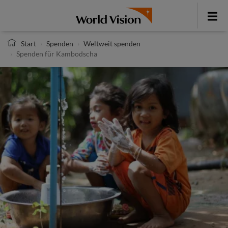
Direkt
zum
Toggle
Inhalt
menu
Start
Spenden
Weltweit spenden
Spenden für Kambodscha