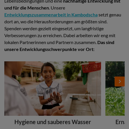
Lebensbedingungen und eine
nachhaltige Entwicklung mit
und für die Menschen
. Unsere
Entwicklungszusammenarbeit in Kambodscha
setzt genau
dort an, wo die Herausforderungen am größten sind.
Spenden werden gezielt eingesetzt, um langfristige
Verbesserungen zu erreichen. Dabei arbeiten wir eng mit
lokalen Partnerinnen und Partnern zusammen.
Das sind
unsere Entwicklungsschwerpunkte vor Ort:
Stories
Add
Add
Image
Image
Next
Headline
Headline
Hygiene und sauberes Wasser
Ernä