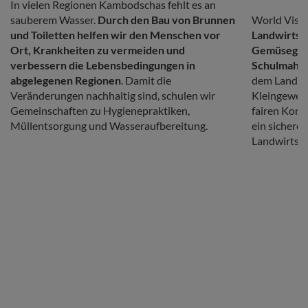
Copy
In vielen Regionen Kambodschas fehlt es an
Copy
sauberem Wasser.
Durch den Bau von Brunnen
World Visi
und Toiletten helfen wir den Menschen vor
Landwirtsch
Ort, Krankheiten zu vermeiden und
Gemüsegärt
verbessern die Lebensbedingungen in
Schulmahlz
abgelegenen Regionen
. Damit die
dem Land f
Veränderungen nachhaltig sind, schulen wir
Kleingewerb
Gemeinschaften zu Hygienepraktiken,
fairen Kond
Müllentsorgung und Wasseraufbereitung.
ein sichere
Landwirtsch