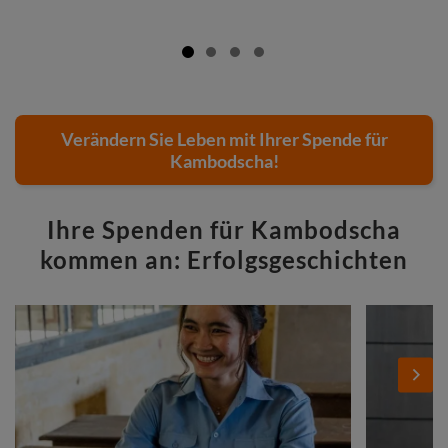
Verändern Sie Leben mit Ihrer Spende für
Kambodscha!
Ihre Spenden für Kambodscha
kommen an: Erfolgsgeschichten
Stories
Add
Add
Image
Image
Next