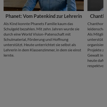
Headline
Headline
Phanet: Vom Patenkind zur Lehrerin
Chantho
Copy
Copy
Als Kind konnte Phanets Familie kaum das
Chanthorn s
Schulgeld bezahlen. Mit zehn Jahren wurde sie
leidenschaft
durch eine World Vision-Patenschaft mit
Als Mitglie
Schulmaterial, Förderung und Hoffnung
unterstützt
unterstützt. Heute unterrichtet sie selbst als
organisiert
Lehrerin in dem Klassenzimmer, in dem sie einst
Projekte zu 
lernte.
Gewalt in d
heute dafür
respektvoll