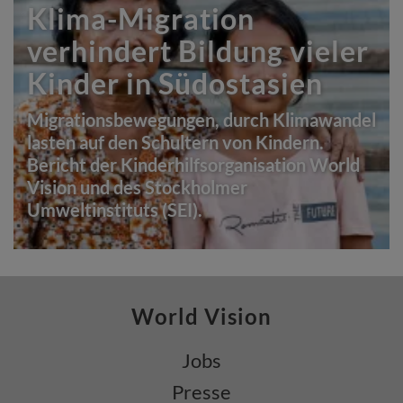
Klima-Migration
verhindert Bildung vieler
Kinder in Südostasien
Migrationsbewegungen, durch Klimawandel
lasten auf den Schultern von Kindern.
Bericht der Kinderhilfsorganisation World
Vision und des Stockholmer
Umweltinstituts (SEI).
World Vision
Jobs
Presse