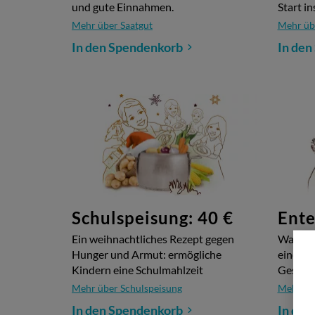
und gute Einnahmen.
Start in
Mehr über Saatgut
Mehr üb
In den Spendenkorb
In den
Schulspeisung: 40 €
Ente
Ein weihnachtliches Rezept gegen
Wasserd
Hunger und Armut: ermögliche
eine Ent
Kindern eine Schulmahlzeit
Gesche
Mehr über Schulspeisung
Mehr üb
In den Spendenkorb
In den