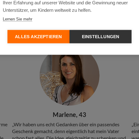
Ihrer Erfahrung auf unserer Website und die Gewinnung neuer
Unterstützer, um Kindern weltweit zu helfen.
stern unsere Guten 
Lernen Sie mehr
ALLES AKZEPTIEREN
EINSTELLUNGEN
Add
Ad
Image
Ima
Headline
He
Marlene, 43
Copy
Co
arme
„Wir haben uns echt Gedanken über ein passendes
„Ei
Geschenk gemacht, denn eigentlich hat mein Vater
ein
de
schon fast alles. Die Idee, gleichzeitig zu schenken und
war