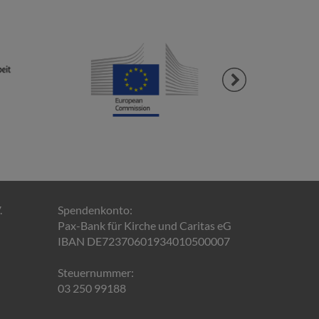
Next
.
Spendenkonto:
Pax-Bank für Kirche und Caritas eG
IBAN DE72370601934010500007
Steuernummer:
03 250 99188