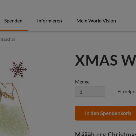
Spenden
Informieren
Mein World Vision
htsschaf
XMAS We
Menge
Einzelpr
In den Spendenkorb
Määäh-rry Christma