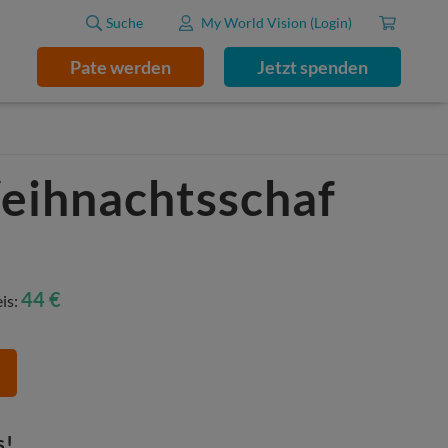
Suche
My World Vision (Login)
Pate werden
Jetzt spenden
ihnachtsschaf
44 €
eis:
s!