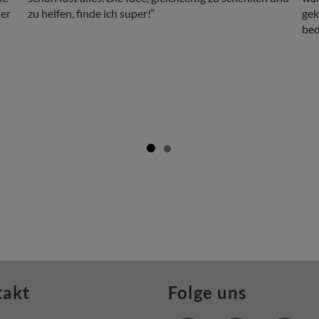
der
zu helfen, finde ich super!“
gek
bed
takt
Folge uns