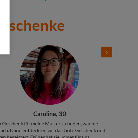
Geschenke
d
Add
ge
Next
Image
adline
Caroline, 30
py
n Geschenk für meine Mutter zu finden, war nie
fach. Dann entdeckten wir das Gute Geschenk und
en begeistert. Früher hat sie immer für uns