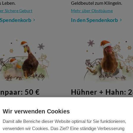
s Leben.
Geldbeutel zum Klingeln.
er Sichere Geburt
Mehr über Obstbäume
 Spendenkorb
In den Spendenkorb
npaar: 50 €
Hühner + Hahn: 2
icht und multifunktional –
Frohes Nest! Aus zwei Henne
e ist ein vernünftiges
einem Hahn entsteht schnell e
Wir verwenden Cookies
nk zu Weihnachten.
Hühnerdynastie...
Damit alle Bereiche dieser Website optimal für Sie funktionieren,
er Entenpaar
Mehr über Hühner + Hahn
verwenden wir Cookies. Das Ziel? Eine ständige Verbesserung
 Spendenkorb
In den Spendenkorb