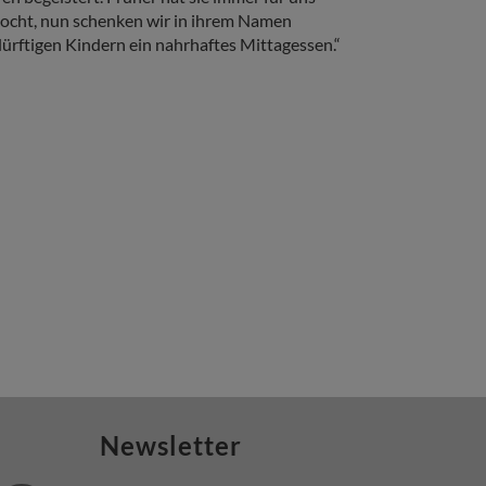
ocht, nun schenken wir in ihrem Namen
ürftigen Kindern ein nahrhaftes Mittagessen.“
Headline
Copy
"Ich habe mi
gefreut. Das 
schöne Gesch
gerne ein Gu
Newsletter