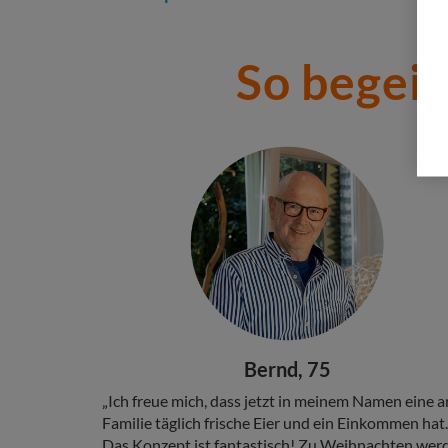
So begei
Stories
Add
Image
Headline
Bernd, 75
Copy
„Ich freue mich, dass jetzt in meinem Namen eine 
Familie täglich frische Eier und ein Einkommen hat.
Das Konzept ist fantastisch! Zu Weihnachten wer