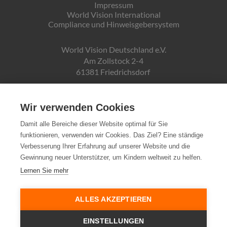
Impressum
World Vision International
Compliance und Hinweisgebersystem
World Vision Deutschland e.V.
Am Zollstock 2-4
61381 Friedrichsdorf
Gläubiger-ID:
DE19ZZZ00000150171
Wir verwenden Cookies
Damit alle Bereiche dieser Website optimal für Sie
funktionieren, verwenden wir Cookies. Das Ziel? Eine ständige
Spendenkonto:
Verbesserung Ihrer Erfahrung auf unserer Website und die
Pax-Bank für Kirche und Caritas eG
Gewinnung neuer Unterstützer, um Kindern weltweit zu helfen.
IBAN DE72370601934010500007
Lernen Sie mehr
Steuernummer:
03 250 99188
ALLES AKZEPTIEREN
EINSTELLUNGEN