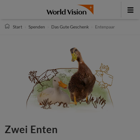
Direkt
zum
Toggle
Inhalt
menu
Start
Spenden
Das Gute Geschenk
Entenpaar
Zwei Enten