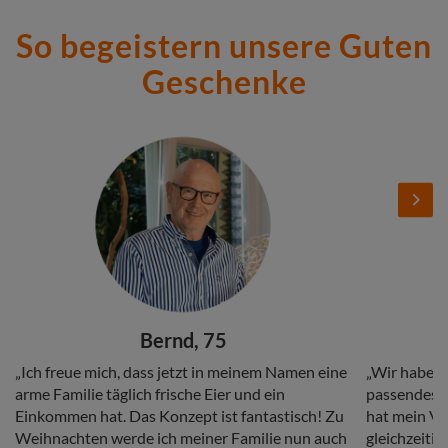
So begeistern unsere Guten
Geschenke
Stories
Add
Add
Image
Image
Next
Headline
Headline
Bernd, 75
Copy
Copy
„Ich freue mich, dass jetzt in meinem Namen eine
„Wir haben 
arme Familie täglich frische Eier und ein
passendes G
Einkommen hat. Das Konzept ist fantastisch! Zu
hat mein Vat
Weihnachten werde ich meiner Familie nun auch
gleichzeitig