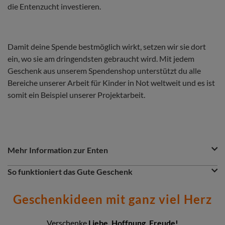
die Entenzucht investieren.
Damit deine Spende bestmöglich wirkt, setzen wir sie dort
ein, wo sie am dringendsten gebraucht wird. Mit jedem
Geschenk aus unserem Spendenshop unterstützt du alle
Bereiche unserer Arbeit für Kinder in Not weltweit und es ist
somit ein Beispiel unserer Projektarbeit.
Question
Question
Mehr Information zur Enten
&
Answer
Question
So funktioniert das Gute Geschenk
Section
Du möchtest etwas Gutes tun? Dann ist das Gute Geschenk
eine greifbare Spende. Entscheidest du dich z.B. für zwei
Geschenkideen mit ganz viel Herz
Enten, so wird dein Gutes Geschenk dort eingesetzt, wo das
Geld gerade am nötigsten gebraucht wird: insbesondere in
unseren Nothilfe- und Entwicklungsprojekten. Zusammen
Verschenke
Liebe, Hoffnung, Freude!