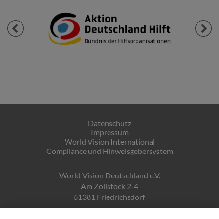
Previous
Next
Datenschutz
Impressum
World Vision International
Compliance und Hinweisgebersystem
World Vision Deutschland e.V.
Am Zollstock 2-4
61381 Friedrichsdorf
Gläubiger-ID: