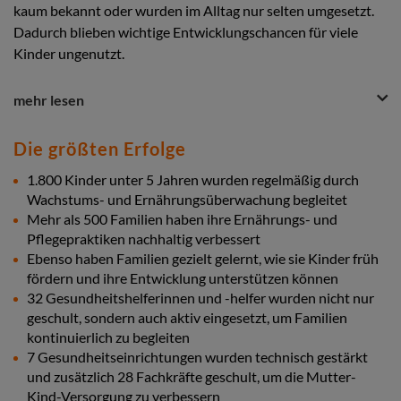
kaum bekannt oder wurden im Alltag nur selten umgesetzt.
Dadurch blieben wichtige Entwicklungschancen für viele
Kinder ungenutzt.
Question
Question
mehr lesen
&
Nachher
Answer
Heute wachsen deutlich mehr Kinder gesund auf und haben
Die größten Erfolge
Section
bessere Startbedingungen für ihr Leben. Die chronische
1.800 Kinder unter 5 Jahren wurden regelmäßig durch
Unterernährung ist deutlich gesunken und auch die
Wachstums- und Ernährungsüberwachung begleitet
psychomotorische Entwicklung hat sich spürbar verbessert.
Familien setzen ihr Wissen nun gezielt im Alltag ein. Sie
Mehr als 500 Familien haben ihre Ernährungs- und
achten stärker auf gesunde Ernährung, regelmäßige Hygiene
Pflegepraktiken nachhaltig verbessert
und die frühe Förderung ihrer Kinder. Auch das Bewusstsein
Ebenso haben Familien gezielt gelernt, wie sie Kinder früh
für die Bedeutung sauberer Lebensbedingungen ist deutlich
fördern und ihre Entwicklung unterstützen können
gestiegen.
32 Gesundheitshelferinnen und -helfer wurden nicht nur
Durch diese Veränderungen können Kinder sich besser
geschult, sondern auch aktiv eingesetzt, um Familien
entwickeln, sind weniger krank und haben mehr Chancen, ihr
kontinuierlich zu begleiten
Potenzial zu entfalten.
7 Gesundheitseinrichtungen wurden technisch gestärkt
und zusätzlich 28 Fachkräfte geschult, um die Mutter-
Kind-Versorgung zu verbessern