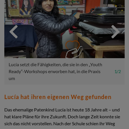
Schulgemeinschaften wurden aufgebaut, in denen Kinder
ihre Ideen einbringen und an Entscheidungen mitwirken
2 Bezirksnetzwerke wurden gegründet, die es Kindern
und Jugendlichen ermöglichen, sich auszutauschen und
Anliegen in die Gemeinde zu tragen
Previous
Next
Lucía setzt die Fähigkeiten, die sie in den „Youth
Ready“-Workshops erworben hat, in die Praxis
1 / 2
um
Lucía hat ihren eigenen Weg gefunden
Das ehemalige Patenkind Lucía ist heute 18 Jahre alt – und
hat klare Pläne für ihre Zukunft. Doch lange Zeit konnte sie
sich das nicht vorstellen. Nach der Schule schien ihr Weg