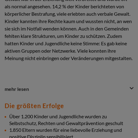
als normal angesehen. 14,2 % der Kinder berichteten von
körperlicher Bestrafung, viele erlebten auch verbale Gewalt.
Kinder kannten ihre Rechte kaum und wussten nicht, an wen
sie sich im Notfall wenden können. Auch in den Gemeinden
fehlten klare Strukturen, um Kinder zu schützen. Zudem
hatten Kinder und Jugendliche keine Stimme: Es gab keine
aktiven Gruppen oder Netzwerke. Viele konnten ihre
Meinung nicht einbringen oder Veränderungen mitgestalten.
Question
Question
mehr lesen
&
Nachher
Answer
Heute gehen Familien respektvoller miteinander um.
Die größten Erfolge
Section
Körperliche Bestrafung ist deutlich zurückgegangen – bei
Über 1.200 Kinder und Jugendliche wurden zu
Vätern von 18,8 % auf 11,1 % und bei Müttern von 49,1 % auf
Selbstschutz, Rechten und Gewaltprävention geschult
27,8 %. Gleichzeitig wachsen mehr Kinder in einem Umfeld
auf, in dem sie sich sicher und ernst genommen fühlen. Kinder
1.850 Eltern wurden für eine liebevolle Erziehung und
kennen heute ihre Rechte und wissen, wo sie Hilfe
positive Disziplin sensibilisiert