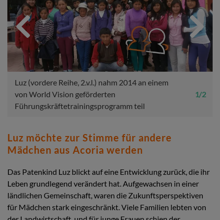
Previous
Next
Luz (vordere Reihe, 2.v.l.) nahm 2014 an einem
von World Vision geförderten
1 / 2
Führungskräftetrainingsprogramm teil
Luz möchte zur Stimme für andere
Mädchen aus Acoria werden
Das Patenkind Luz blickt auf eine Entwicklung zurück, die ihr
Leben grundlegend verändert hat. Aufgewachsen in einer
ländlichen Gemeinschaft, waren die Zukunftsperspektiven
für Mädchen stark eingeschränkt. Viele Familien lebten von
der Landwirtschaft, und für junge Frauen schien der