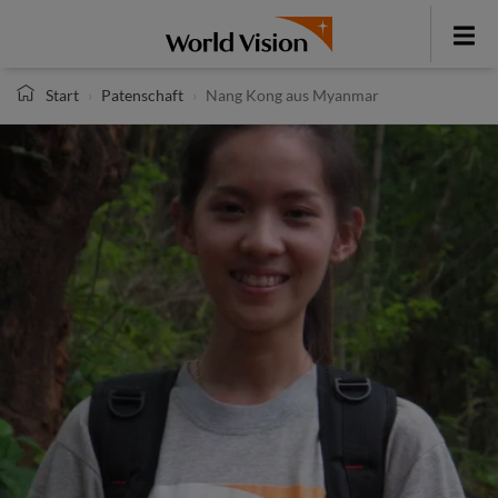
Direkt
zum
Toggle
Inhalt
menu
Start
Patenschaft
Nang Kong aus Myanmar