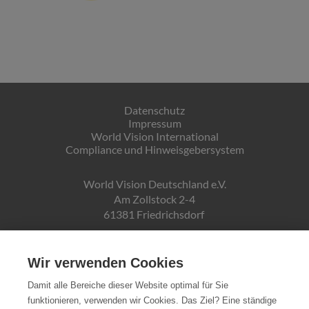
Datenschutz
Impressum
World Vision International
Compliance und Hinweisgebersystem
World Vision Deutschland e.V.
Am Zollstock 2-4
61381 Friedrichsdorf
Gläubiger-ID:
DE19ZZZ00000150171
Wir verwenden Cookies
Damit alle Bereiche dieser Website optimal für Sie
funktionieren, verwenden wir Cookies. Das Ziel? Eine ständige
Spendenkonto: