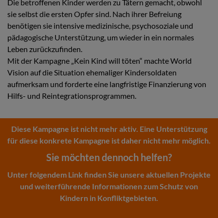
Die betroffenen Kinder werden zu Tätern gemacht, obwohl
sie selbst die ersten Opfer sind. Nach ihrer Befreiung
benötigen sie intensive medizinische, psychosoziale und
pädagogische Unterstützung, um wieder in ein normales
Leben zurückzufinden.
Mit der Kampagne „Kein Kind will töten“ machte World
Vision auf die Situation ehemaliger Kindersoldaten
aufmerksam und forderte eine langfristige Finanzierung von
Hilfs- und Reintegrationsprogrammen.
Diese Kampagne ist nicht mehr aktiv. Eine Unterstützung
für diese konkrete Kampagne ist daher nicht mehr möglich.
Sie möchten dennoch helfen?
Unter folgendem Link finden Sie unsere aktuellen Projekte
und weiterführende Informationen zum Schutz von
Kindern in Konfliktgebieten.