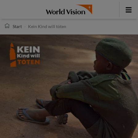
Direkt
zum
Toggle
Inhalt
menu
Start
Kein Kind will töten