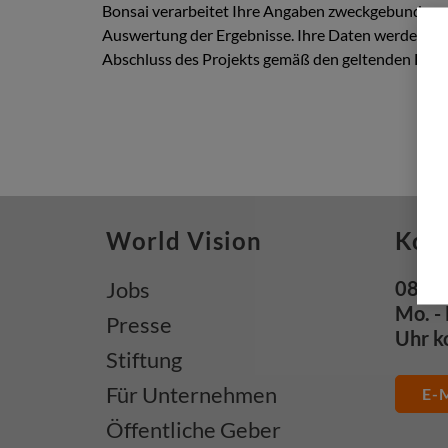
Bonsai verarbeitet Ihre Angaben zweckgebunden u
Auswertung der Ergebnisse. Ihre Daten werden vert
Abschluss des Projekts gemäß den geltenden Dat
World Vision
Kon
Jobs
0800 
Mo. - 
Presse
Uhr k
Stiftung
Für Unternehmen
E-M
Öffentliche Geber