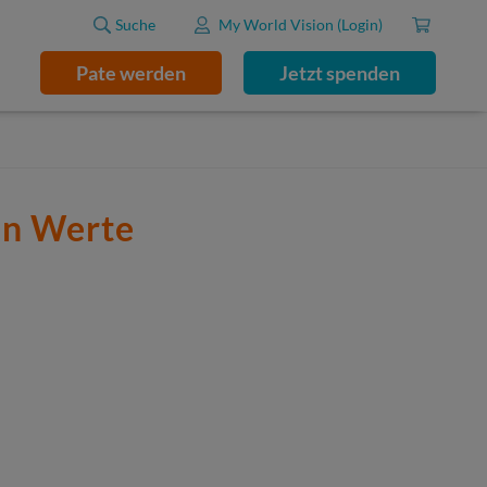
Suche
My World Vision (Login)
Pate werden
Jetzt spenden
en Werte