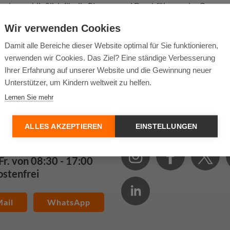
nd ausschließlich für die Planung und Durchführung der Gruppen
raulich behandelt, nicht an World Vision oder Dritte weitergegeb
Wir verwenden Cookies
enschutzvorgaben gelöscht.
Damit alle Bereiche dieser Website optimal für Sie funktionieren,
verwenden wir Cookies. Das Ziel? Eine ständige Verbesserung
Ihrer Erfahrung auf unserer Website und die Gewinnung neuer
Unterstützer, um Kindern weltweit zu helfen.
Lernen Sie mehr
takt
Folge uns
ALLES AKZEPTIEREN
EINSTELLUNGEN
- 0 10 20 22
Fr. von 08:30 - 17:00
ostenfrei
ail
WhatsApp