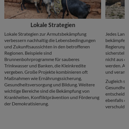
Headline
Headline
Lokale Strategien
Copy
Copy
Lokale Strategien zur Armutsbekämpfung
Jedes Land 
verbessern nachhaltig die Lebensbedingungen
bekämpfen u
und Zukunftsaussichten in den betroffenen
Regierungen
Regionen. Beispiele sind
sicherstell
Brunnenbohrprogramme für sauberes
nicht aus d
Trinkwasser und Banken, die Kleinkredite
werden. Auc
vergeben. Große Projekte kombinieren oft
und verantw
Maßnahmen wie Ernährungssicherung,
Zugleich sin
Gesundheitsversorgung und Bildung. Weitere
Gesundheit
wichtige Bereiche sind die Bekämpfung von
entscheiden
Krankheiten, Konfliktprävention und Förderung
ebenfalls d
der Demokratisierung.
verschuldet