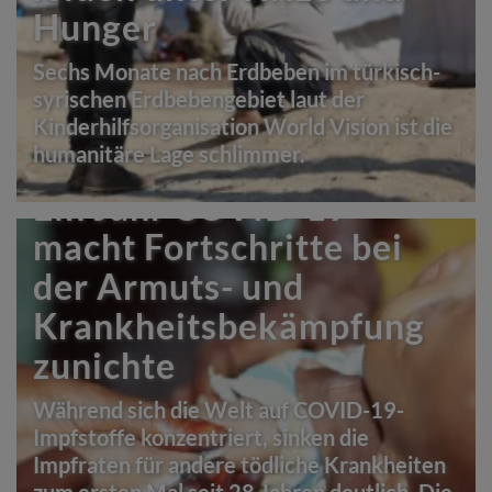
Hunger
Sechs Monate nach Erdbeben im türkisch-
syrischen Erdbebengebiet laut der
Kinderhilfsorganisation World Vision ist die
humanitäre Lage schlimmer.
Ein Jahr COVID-19
macht Fortschritte bei
der Armuts- und
Krankheitsbekämpfung
zunichte
Während sich die Welt auf COVID-19-
Impfstoffe konzentriert, sinken die
Impfraten für andere tödliche Krankheiten