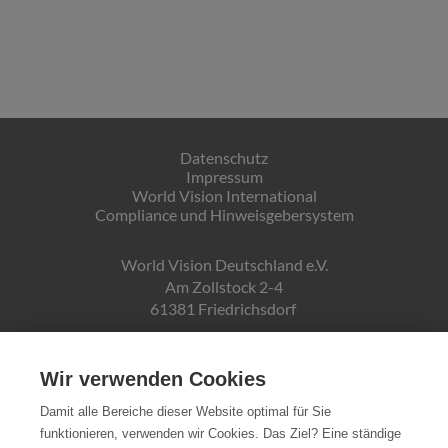
Datenschutz
Impressum
World Vision International
Compliance und Hinweisgebersystem
World Vision Deutschland e.V.
Am Zollstock 2-4
61381 Friedrichsdorf
Gläubiger-ID:
DE19ZZZ00000150171
Wir verwenden Cookies
Damit alle Bereiche dieser Website optimal für Sie
funktionieren, verwenden wir Cookies. Das Ziel? Eine ständige
Spendenkonto: