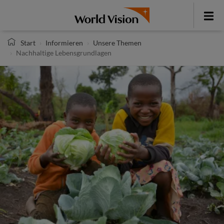
Direkt
zum
Toggle
Inhalt
menu
Start
Informieren
Unsere Themen
Nachhaltige Lebensgrundlagen