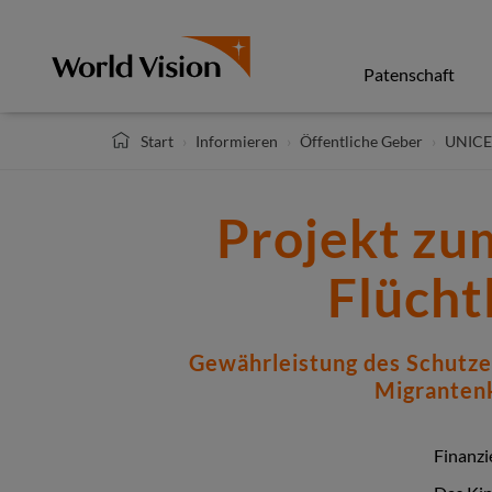
Direkt
zum
Inhalt
Patenschaft
Start
Informieren
Öffentliche Geber
UNICE
Projekt zu
Flücht
Gewährleistung des Schutzes
Migrantenk
Finanzi