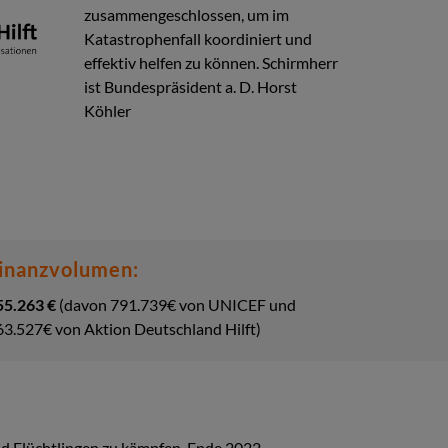
zusammengeschlossen, um im
Katastrophenfall koordiniert und
effektiv helfen zu können. Schirmherr
ist Bundespräsident a. D. Horst
Köhler
inanzvolumen:
55.263 €
(davon 791.739€ von UNICEF und
63.527€ von Aktion Deutschland Hilft)
d Flüchtlingen zu kämpfen. Ende 2022