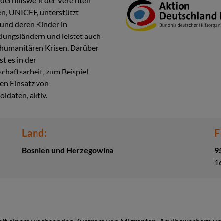
derhilfswerk der Vereinten
n, UNICEF, unterstützt
und deren Kinder in
lungsländern und leistet auch
n humanitären Krisen. Darüber
st es in der
chaftsarbeit, zum Beispiel
en Einsatz von
oldaten, aktiv.
Land:
F
Bosnien und Herzegowina
9
1
mit einem wachsenden Zustrom von Migranten, Asylbewerbern un