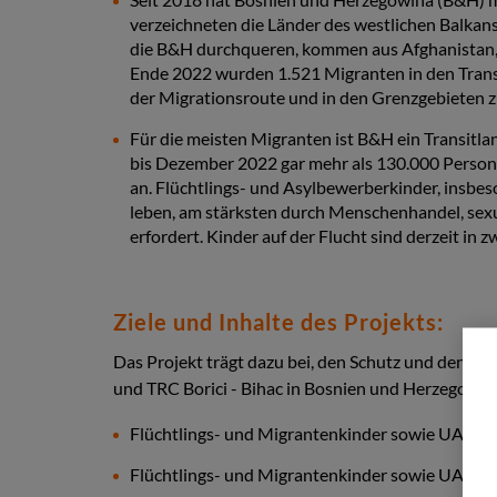
verzeichneten die Länder des westlichen Balkan
die B&H durchqueren, kommen aus Afghanistan, B
Ende 2022 wurden 1.521 Migranten in den Trans
der Migrationsroute und in den Grenzgebieten z
Für die meisten Migranten ist B&H ein Transit
bis Dezember 2022 gar mehr als 130.000 Person
an. Flüchtlings- und Asylbewerberkinder, insbe
leben, am stärksten durch Menschenhandel, sex
erfordert. Kinder auf der Flucht sind derzeit in
Ziele und Inhalte des Projekts:
Das Projekt trägt dazu bei, den Schutz und den Z
und TRC Borici - Bihac in Bosnien und Herzegowina 
Flüchtlings- und Migrantenkinder sowie UASC (
Flüchtlings- und Migrantenkinder sowie UASC i