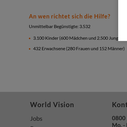
An wen richtet sich die Hilfe?
Unmittelbar Begünstigte: 3.532
3.100 Kinder (600 Mädchen und 2.500 Jungen)
432 Erwachsene (280 Frauen und 152 Männer)
World Vision
Kon
Jobs
0800 
Mo. - 