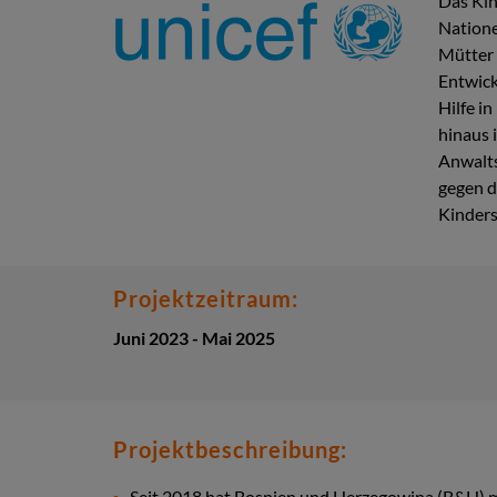
Das Kin
Natione
Mütter 
Entwick
Hilfe i
hinaus i
Anwalts
gegen d
Kinders
Projektzeitraum:
Juni 2023 - Mai 2025
Projektbeschreibung:
Seit 2018 hat Bosnien und Herzegowina (B&H) 