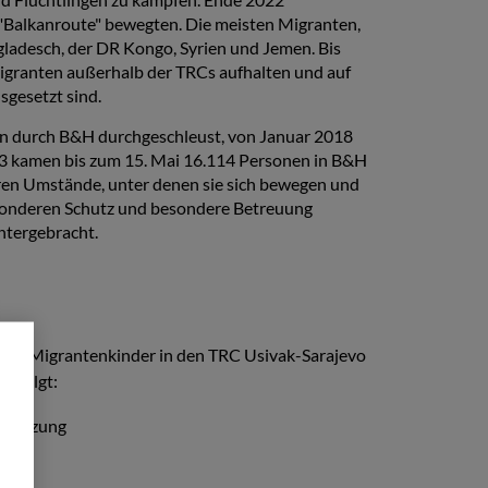
 "Balkanroute" bewegten. Die meisten Migranten,
gladesch, der DR Kongo, Syrien und Jemen. Bis
igranten außerhalb der TRCs aufhalten und auf
sgesetzt sind.
en durch B&H durchgeschleust, von Januar 2018
23 kamen bis zum 15. Mai 16.114 Personen in B&H
eren Umstände, unter denen sie sich bewegen und
esonderen Schutz und besondere Betreuung
untergebracht.
- und Migrantenkinder in den TRC Usivak-Sarajevo
ie folgt:
rstützung