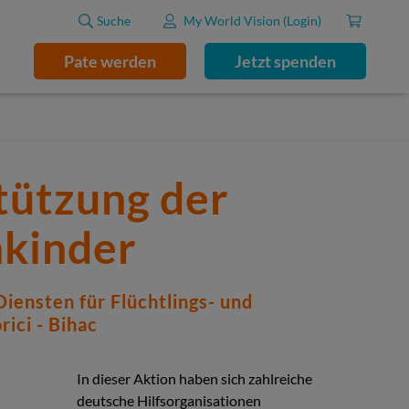
Suche
My World Vision (Login)
Pate werden
Jetzt spenden
tützung der
nkinder
iensten für Flüchtlings- und
ici - Bihac
In dieser Aktion haben sich zahlreiche
deutsche Hilfsorganisationen