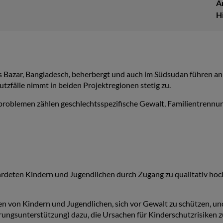
A
H
’s Bazar, Bangladesch, beherbergt und auch im Südsudan führen an
tzfälle nimmt in beiden Projektregionen stetig zu.
oblemen zählen geschlechtsspezifische Gewalt, Familientrennung
fährdeten Kindern und Jugendlichen durch Zugang zu qualitativ ho
en von Kindern und Jugendlichen, sich vor Gewalt zu schützen, u
ungsunterstützung) dazu, die Ursachen für Kinderschutzrisiken z