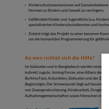
Kinderschutzmechanismen auf Gemeindeebene werd
Normen zu fördern und Gewalt zu verringern.
Gefährdete Kinder und Jugendliche (u.a. Kinder
spezialisierten Kinderschutzdiensten und hoch
Zuletzt trägt das Projekt zu einer besseren Koo
um die humanitäre Programmierung für gefährde
An wen richtet sich die Hilfe?
Im Südsudan und in Bangladesch werden etwa 90.2
indirekt zugute. Joining Forces, eine Allianz der 
Burkina Faso, Kolumbien, Südsudan und der Zentra
Begünstigte. Der Schwerpunkt liegt auf besonders 
von Zwangsrekrutierung, Kinderarbeit, Drogenhand
Aufnahmegemeinschaften sowie Menschen mit Be