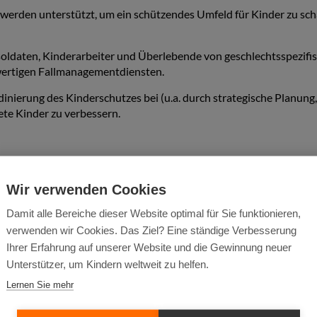
en unterstützt, um ein schützendes Umfeld für Kinder zu schaff
soldaten, Kinderarbeiter und Überlebende von geschlechtsspezif
wertigen Fallmanagementdiensten.
rdinierung des Kinderschutzes bei (u.a. durch strategische Planun
te Kinder zu verbessern.
Wir verwenden Cookies
04 Begünstigte direkt von dem Projekt profitieren. Zudem komm
sechs größten Kinderschutzorganisationen der Welt, setzt das Proje
Damit alle Bereiche dieser Website optimal für Sie funktionieren,
lafrikanischen Republik) um und erreicht somit insgesamt 391.20
verwenden wir Cookies. Das Ziel? Eine ständige Verbesserung
gefährdeten Gruppen, darunter unbegleitete und von ihren Famili
Ihrer Erfahrung auf unserer Website und die Gewinnung neuer
el oder geschlechtsspezifischer Gewalt betroffen sind, Binnenve
Unterstützer, um Kindern weltweit zu helfen.
hinderungen.
Lernen Sie mehr