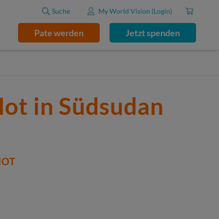
Suche
My World Vision (Login)
Pate werden
Jetzt spenden
Not in Südsudan
NOT