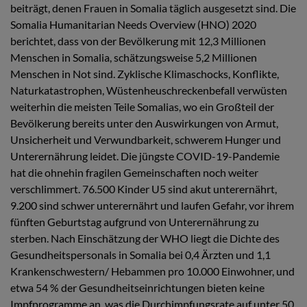
beiträgt, denen Frauen in Somalia täglich ausgesetzt sind. Die
Somalia Humanitarian Needs Overview (HNO) 2020
berichtet, dass von der Bevölkerung mit 12,3 Millionen
Menschen in Somalia, schätzungsweise 5,2 Millionen
Menschen in Not sind. Zyklische Klimaschocks, Konflikte,
Naturkatastrophen, Wüstenheuschreckenbefall verwüsten
weiterhin die meisten Teile Somalias, wo ein Großteil der
Bevölkerung bereits unter den Auswirkungen von Armut,
Unsicherheit und Verwundbarkeit, schwerem Hunger und
Unterernährung leidet. Die jüngste COVID-19-Pandemie
hat die ohnehin fragilen Gemeinschaften noch weiter
verschlimmert. 76.500 Kinder U5 sind akut unterernährt,
9.200 sind schwer unterernährt und laufen Gefahr, vor ihrem
fünften Geburtstag aufgrund von Unterernährung zu
sterben. Nach Einschätzung der WHO liegt die Dichte des
Gesundheitspersonals in Somalia bei 0,4 Ärzten und 1,1
Krankenschwestern/ Hebammen pro 10.000 Einwohner, und
etwa 54 % der Gesundheitseinrichtungen bieten keine
Impfprogramme an, was die Durchimpfungsrate auf unter 50