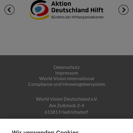
Datenschutz
Impressum
World Vision International
Compliance und Hinweisgebersystem
World Vision Deutschland e.V.
Am Zollstock 2-4
61381 Friedrichsdorf
Gläubiger-ID:
DE19ZZZ00000150171
Wir verwenden Cookies