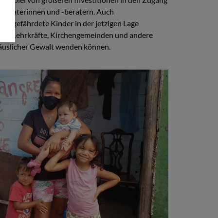
sberaterinnen und -beratern. Auch
s gefährdete Kinder in der jetzigen Lage
er, Lehrkräfte, Kirchengemeinden und andere
häuslicher Gewalt wenden können.