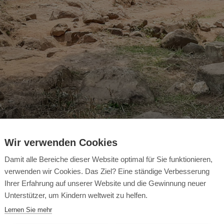
Wir verwenden Cookies
 und Mitarbeitern jetzt noch häufiger zum Einsatz als vor der Kri
holfen werden muss.
Damit alle Bereiche dieser Website optimal für Sie funktionieren,
verwenden wir Cookies. Das Ziel? Eine ständige Verbesserung
aften verwandeln Angst in Liebe und Hoffnung. Sie vermitteln auc
Ihrer Erfahrung auf unserer Website und die Gewinnung neuer
ergehens, für gemeinschaftliche Entwicklungsprojekte und für di
Unterstützer, um Kindern weltweit zu helfen.
 In diesen Zeiten ist die Patenschaft wirklich der Anker für die R
Lernen Sie mehr
raus ergeben sich aber auch Chancen. Die Kinder profitieren zum 