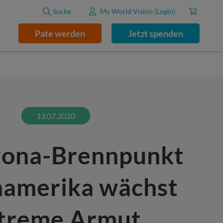
Suche
My World Vision (Login)
Pate werden
Jetzt spenden
13.07.2020
rona-Brennpunkt
namerika wächst
treme Armut