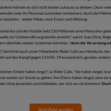
uferin können es sich nicht leisten zuhause zu bleiben. Doch viele
inden oder ihr Personal zumindest verkleinern. Auch die Märkte 
er bezahlen - weder Miete, noch Essen noch Bildung.
inamerika und der Karibik bald 220 Millionen arme Menschen geb
chwelle zur Unterernährung bereits erreicht", warnt Joao Diniz, Re
ern ebenfalls wieder zunehmen könnten, "
denn die Verarmung wir
", berichtet auch unser Mitarbeiter Rider Calix aus Honduras, der
sich auf den Kampf gegen COVID-19 konzentriert, geraten andere
eisten Kinder haben Angst", so Rider Calix. "Sie haben Angst, kra
ie wieder zur Schule zu gehen. Ihre Eltern haben Angst, dass sie ni
inder ohne jemanden zurückbleiben, der sich um sie kümmert.
Desha
Jetzt Pate werden